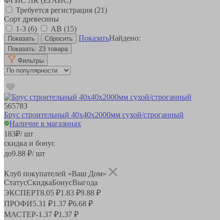
ФГИС ЛК (ЕГАИС)
Требуется регистрация
(21)
Сорт древесины
1-3
(6)
АВ
(15)
Показать
Найдено:
Показать:
23 товара
Фильтры
565783
Брус строительный 40х40х2000мм сухой/строганный
Наличие в магазинах
183
₽
/ шт
скидка и бонус
до
9.88
₽/ шт
Клуб покупателей «Ваш Дом»
Статус
Скидка
Бонус
Выгода
ЭКСПЕРТ
8.05 ₽
1.83 ₽
9.88 ₽
ПРОФИ
5.31 ₽
1.37 ₽
6.68 ₽
МАСТЕР
-
1.37 ₽
1.37 ₽