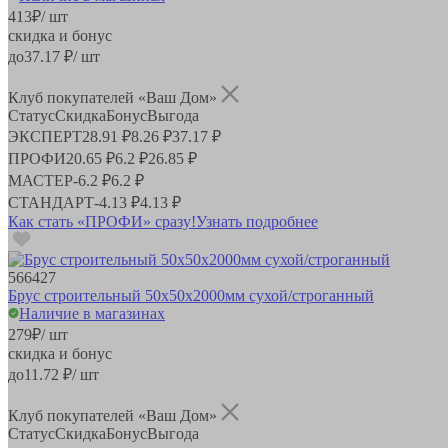
413
₽
/ шт
скидка и бонус
до
37.17
₽/ шт
Клуб покупателей «Ваш Дом»
Статус
Скидка
Бонус
Выгода
ЭКСПЕРТ
28.91 ₽
8.26 ₽
37.17 ₽
ПРОФИ
20.65 ₽
6.2 ₽
26.85 ₽
МАСТЕР
-
6.2 ₽
6.2 ₽
СТАНДАРТ
-
4.13 ₽
4.13 ₽
Как стать «ПРОФИ» сразу!
Узнать подробнее
566427
Брус строительный 50х50х2000мм сухой/строганный
Наличие в магазинах
279
₽
/ шт
скидка и бонус
до
11.72
₽/ шт
Клуб покупателей «Ваш Дом»
Статус
Скидка
Бонус
Выгода