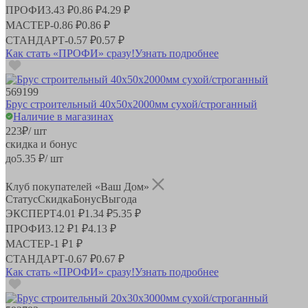
ПРОФИ
3.43 ₽
0.86 ₽
4.29 ₽
МАСТЕР
-
0.86 ₽
0.86 ₽
СТАНДАРТ
-
0.57 ₽
0.57 ₽
Как стать «ПРОФИ» сразу!
Узнать подробнее
569199
Брус строительный 40х50х2000мм сухой/строганный
Наличие в магазинах
223
₽
/ шт
скидка и бонус
до
5.35
₽/ шт
Клуб покупателей «Ваш Дом»
Статус
Скидка
Бонус
Выгода
ЭКСПЕРТ
4.01 ₽
1.34 ₽
5.35 ₽
ПРОФИ
3.12 ₽
1 ₽
4.13 ₽
МАСТЕР
-
1 ₽
1 ₽
СТАНДАРТ
-
0.67 ₽
0.67 ₽
Как стать «ПРОФИ» сразу!
Узнать подробнее