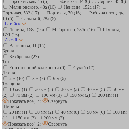
Горсоветская, 45
(6)
Тибетская, 34
(6)
Ларина, 45
(8)
Малиновского, 48а
(16)
Нансена, 152а
(17)
Портовая, 532
(17)
Портовая, 70
(16)
Рабочая площадь,
19
(5)
Сальский, 28a
(6)
г.Батайск
Ленина, 168а
(16)
М.Горького, 285е
(16)
Шмидта,
17/1
(16)
г.Аксай
Вартанова, 11
(15)
Бренд
Без бренда
(23)
Тип
Естественной влажности
(6)
Сухой
(17)
Длина
2 м
(10)
3 м
(7)
6 м
(6)
Толщина
10 мм
(1)
20 мм
(5)
30 мм
(2)
40 мм
(5)
50 мм
(2)
70 мм
(2)
100 мм
(3)
150 мм
(2)
200 мм
(1)
Показать все
(+4)
Свернуть
Ширина
20 мм
(1)
30 мм
(2)
40 мм
(8)
50 мм
(6)
100 мм
(1)
150 мм
(2)
200 мм
(3)
Показать все
(+2)
Свернуть