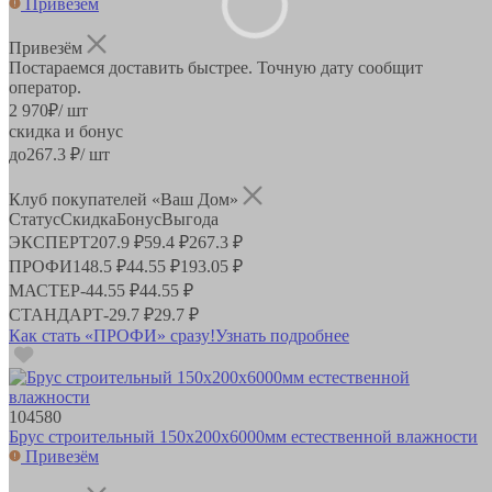
Привезём
Привезём
Постараемся доставить быстрее. Точную дату сообщит
оператор.
2 970
₽
/ шт
скидка и бонус
до
267.3
₽/ шт
Клуб покупателей «Ваш Дом»
Статус
Скидка
Бонус
Выгода
ЭКСПЕРТ
207.9 ₽
59.4 ₽
267.3 ₽
ПРОФИ
148.5 ₽
44.55 ₽
193.05 ₽
МАСТЕР
-
44.55 ₽
44.55 ₽
СТАНДАРТ
-
29.7 ₽
29.7 ₽
Как стать «ПРОФИ» сразу!
Узнать подробнее
104580
Брус строительный 150х200х6000мм естественной влажности
Привезём