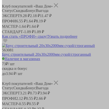
Клуб покупателей «Ваш Дом»
Статус
Скидка
Бонус
Выгода
ЭКСПЕРТ
9.28 ₽
2.18 ₽
11.47 ₽
ПРОФИ
6.55 ₽
1.64 ₽
8.19 ₽
МАСТЕР
-
1.64 ₽
1.64 ₽
СТАНДАРТ
-
1.09 ₽
1.09 ₽
Как стать «ПРОФИ» сразу!
Узнать подробнее
563081
Брус строительный 20х30х2000мм сухой/строганный
Наличие в магазинах
73
₽
/ шт
скидка и бонус
до
3.94
₽/ шт
Клуб покупателей «Ваш Дом»
Статус
Скидка
Бонус
Выгода
ЭКСПЕРТ
3.21 ₽
0.73 ₽
3.94 ₽
ПРОФИ
2.12 ₽
0.55 ₽
2.66 ₽
МАСТЕР
-
0.55 ₽
0.55 ₽