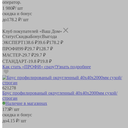
оператор.
1 980
₽
/ шт
скидка и бонус
до
178.2
₽/ шт
Клуб покупателей «Ваш Дом»
Статус
Скидка
Бонус
Выгода
ЭКСПЕРТ
138.6 ₽
39.6 ₽
178.2 ₽
ПРОФИ
99 ₽
29.7 ₽
128.7 ₽
МАСТЕР
-
29.7 ₽
29.7 ₽
СТАНДАРТ
-
19.8 ₽
19.8 ₽
Как стать «ПРОФИ» сразу!
Узнать подробнее
621278
Брус профилированый округленный 40х40х2000мм сухой/
строган
Наличие в магазинах
173
₽
/ шт
скидка и бонус
до
4.15
₽/ шт