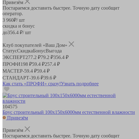
Привезём
Постараемся доставить быстрее. Точную дату сообщит
оператор.
3 960
₽
/ шт
скидка и бонус
до
356.4
₽/ шт
Клуб покупателей «Ваш Дом»
Статус
Скидка
Бонус
Выгода
ЭКСПЕРТ
277.2 ₽
79.2 ₽
356.4 ₽
ПРОФИ
198 ₽
59.4 ₽
257.4 ₽
МАСТЕР
-
59.4 ₽
59.4 ₽
СТАНДАРТ
-
39.6 ₽
39.6 ₽
Как стать «ПРОФИ» сразу!
Узнать подробнее
104575
Брус строительный 100х150х6000мм естественной влажности
Привезём
Привезём
Постараемся доставить быстрее. Точную дату сообщит