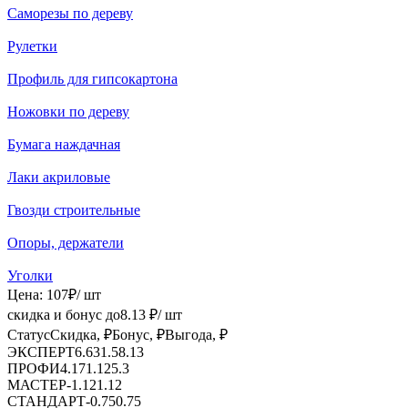
Саморезы по дереву
Рулетки
Профиль для гипсокартона
Ножовки по дереву
Бумага наждачная
Лаки акриловые
Гвозди строительные
Опоры, держатели
Уголки
Цена:
107
₽
/ шт
скидка и бонус до
8.13
₽/ шт
Статус
Скидка, ₽
Бонус, ₽
Выгода, ₽
ЭКСПЕРТ
6.63
1.5
8.13
ПРОФИ
4.17
1.12
5.3
МАСТЕР
-
1.12
1.12
СТАНДАРТ
-
0.75
0.75