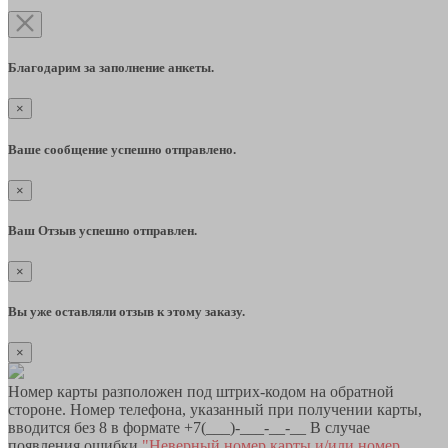
Благодарим за заполнение анкеты.
×
Ваше сообщение успешно отправлено.
×
Ваш Отзыв успешно отправлен.
×
Вы уже оставляли отзыв к этому заказу.
×
Номер карты разположен под штрих-кодом на обратной
стороне. Номер телефона, указанный при получении карты,
вводится без 8 в формате +7(___)-___-__-__ В случае
появления ошибки
"Неверный номер карты и/или номер