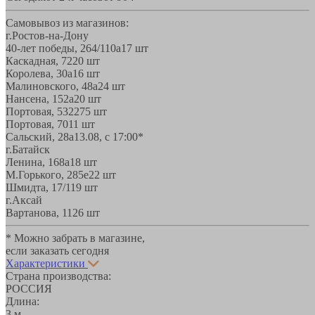
Самовывоз из магазинов:
г.Ростов-на-Дону
40-лет победы, 264/110а
17 шт
Каскадная, 72
20 шт
Королева, 30а
16 шт
Малиновского, 48а
24 шт
Нансена, 152а
20 шт
Портовая, 532
275 шт
Портовая, 70
11 шт
Сальский, 28a
13.08, с 17:00*
г.Батайск
Ленина, 168а
18 шт
М.Горького, 285е
22 шт
Шмидта, 17/1
19 шт
г.Аксай
Вартанова, 11
26 шт
* Можно забрать в магазине,
если заказать сегодня
Характеристики
Страна производства:
РОССИЯ
Длина:
3 м