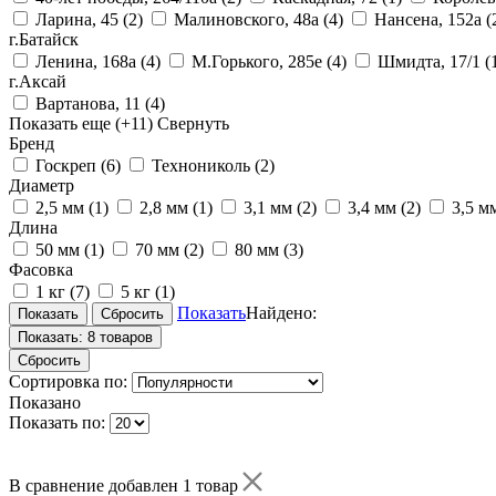
Ларина, 45
(2)
Малиновского, 48а
(4)
Нансена, 152а
(
г.Батайск
Ленина, 168а
(4)
М.Горького, 285е
(4)
Шмидта, 17/1
(
г.Аксай
Вартанова, 11
(4)
Показать еще
(+11)
Свернуть
Бренд
Госкреп
(6)
Технониколь
(2)
Диаметр
2,5 мм
(1)
2,8 мм
(1)
3,1 мм
(2)
3,4 мм
(2)
3,5 м
Длина
50 мм
(1)
70 мм
(2)
80 мм
(3)
Фасовка
1 кг
(7)
5 кг
(1)
Показать
Найдено:
Показать:
8 товаров
Сбросить
Сортировка по:
Показано
Показать по:
В сравнение добавлен 1 товар