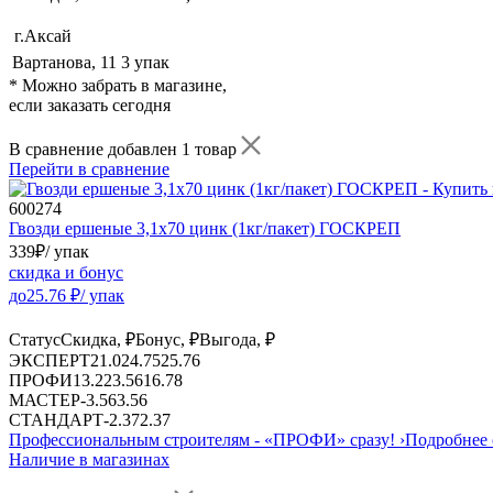
г.Аксай
Вартанова, 11
3 упак
* Можно забрать в магазине,
если заказать сегодня
В сравнение добавлен 1 товар
Перейти в сравнение
600274
Гвозди ершеные 3,1х70 цинк (1кг/пакет) ГОСКРЕП
339
₽
/ упак
скидка и бонус
до
25.76
₽/ упак
Статус
Скидка, ₽
Бонус, ₽
Выгода, ₽
ЭКСПЕРТ
21.02
4.75
25.76
ПРОФИ
13.22
3.56
16.78
МАСТЕР
-
3.56
3.56
СТАНДАРТ
-
2.37
2.37
Профессиональным строителям -
«ПРОФИ»
сразу!
›
Подробнее 
Наличие в магазинах