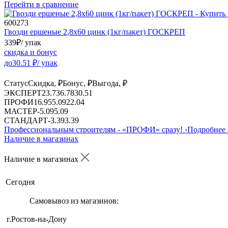
Перейти в сравнение
600273
Гвозди ершеные 2,8х60 цинк (1кг/пакет) ГОСКРЕП
339
₽
/ упак
скидка и бонус
до
30.51
₽/ упак
Статус
Скидка, ₽
Бонус, ₽
Выгода, ₽
ЭКСПЕРТ
23.73
6.78
30.51
ПРОФИ
16.95
5.09
22.04
МАСТЕР
-
5.09
5.09
СТАНДАРТ
-
3.39
3.39
Профессиональным строителям -
«ПРОФИ»
сразу!
›
Подробнее 
Наличие в магазинах
Наличие в магазинах
Сегодня
Самовывоз из магазинов:
г.Ростов-на-Дону