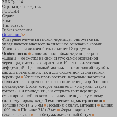
ZRKQ-1114
Страна производства:
РОССИЯ
Серия:
Eurasia
Тип товара:
Гибкая черепица
Описание
Фигурные элементы гибкой черепицы, они же гонты,
укладываются внахлест на сплошное основание кровли.
Уклон крыши должен быть не менее 12 градусов.
Особенности:
Однослойная гибкая черепица серии
«Eurasia», не смотря на свой статус самой бюджетной
черепицы, имеет срок гарантии в 10 лет на отсутствие
деформаций. Правильный монтаж — залог долгой службы,
как для премиальной, так и для бюджетной серий мягкой
черепицы
Успешно противостоять ветровым нагрузкам
помогает сверхпрочное клеевое соединение, разработанное
инженерами Docke, которое называется «битумная сварка
гонтов». Ни приподнять, ни оторвать гонт черепицы,
смонтированной по всем правилам, не под силу самому
сильному порыву ветра
Технические характеристики:
Толщина гонта: 2.5 мм
Посыпка: базальт, антрацит
Длина:
1000 мм
Ширина: 318+-3 мм
Форма нарезки:
гексагональная
Тип битума: окисленный битум