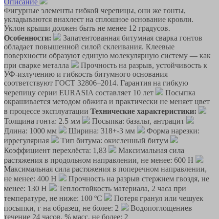
Описание
Фигурные элементы гибкой черепицы, они же гонты,
укладываются внахлест на сплошное основание кровли.
Уклон крыши должен быть не менее 12 градусов.
Особенности:
Запатентованная битумная сварка гонтов
обладает повышенной силой склеивания. Клеевые
поверхности образуют единую молекулярную систему — как
при сварке металла
Прочность на разрыв, устойчивость к
УФ-излучению и гибкость битумного основания
соответствуют ГОСТ 32806–2014. Гарантия на гибкую
черепицу серии EURASIA составляет 10 лет
Посыпка
окрашивается методом обжига и практически не меняет цвет
в процессе эксплуатации
Технические характеристики:
Толщина гонта: 2.5 мм
Посыпка: базальт, антрацит
Длина: 1000 мм
Ширина: 318+-3 мм
Форма нарезки:
иррегулярная
Тип битума: окисленный битум
Коэффициент перехлёста: 1,83
Максимальная сила
растяжения в продольном направлении, не менее: 600 Н
Максимальная сила растяжения в поперечном направлении,
не менее: 400 Н
Прочность на разрыв стержнем гвоздя, не
менее: 130 Н
Теплостойкость материала, 2 часа при
температуре, не ниже: 100 ºС
Потеря гранул или чешуек
посыпки, г на образец, не более: 2
Водопоглощениев
течение 24 часов, % масс, не более: 2