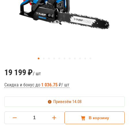
19 199
₽
/ шт
Скидка и бонус до
1 036.75
₽/ шт
Привезём
14.08
В корзину