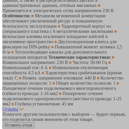
зданиях, а также в распределительных щитках в
административных зданиях, сетевых магазинах
Применяется в электрических сетях напряжением 230 В
Особенности:
Механизм мгновенной коммутации
обеспечивает увеличенный ресурс и повышенную
безопасность эксплуатации
Ударопрочный корпус из
специального пластика с 6 металлическими заклепками
Безопасные клеммы исключают попадание кабелей в
заклеммное пространство
Двухпозиционная клипса для
фиксации на DIN-рейку
Повышенный момент затяжки 2,5
Н·м
Теплоотводящие каналы для дополнительного
охлаждения аппаратов
Технические характеристики:
Номинальное напряжение: 230 В
Частота: 50-60 Гц
Номинальный ток: 6 А
Номинальная отключающая
способность 4,5 кА
Характеристика срабатывания (кривая
тока): C
Номин. напряжение изоляции: 440 В
Количество
защищенных полюсов: 1
Общее количество полюсов: 1
Поперечное сечение подключаемого многопроволочного
(гибкого) провода: 1-16 мм2
Поперечное сечение
подключаемого однопроволочного (жесткого) провода: 1-25
мм2
Глубина установочная: 45 мм
Отзывы
Помогите другим пользователям с выбором — будьте первым,
кто поделится своим мнением об этом товаре.
Оставить отзыв