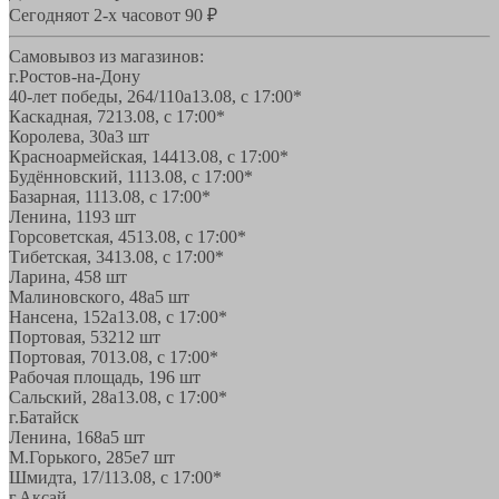
Сегодня
от 2-х часов
от 90 ₽
Самовывоз из магазинов:
г.Ростов-на-Дону
40-лет победы, 264/110а
13.08, с 17:00*
Каскадная, 72
13.08, с 17:00*
Королева, 30а
3 шт
Красноармейская, 144
13.08, с 17:00*
Будённовский, 11
13.08, с 17:00*
Базарная, 11
13.08, с 17:00*
Ленина, 119
3 шт
Горсоветская, 45
13.08, с 17:00*
Тибетская, 34
13.08, с 17:00*
Ларина, 45
8 шт
Малиновского, 48а
5 шт
Нансена, 152а
13.08, с 17:00*
Портовая, 532
12 шт
Портовая, 70
13.08, с 17:00*
Рабочая площадь, 19
6 шт
Сальский, 28a
13.08, с 17:00*
г.Батайск
Ленина, 168а
5 шт
М.Горького, 285е
7 шт
Шмидта, 17/1
13.08, с 17:00*
г.Аксай