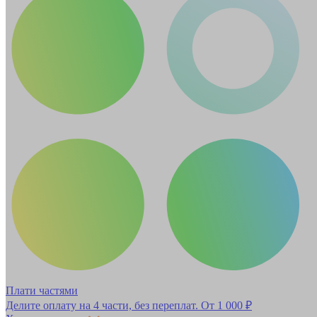
Плати частями
Делите оплату на 4 части, без переплат.
От 1 000 ₽