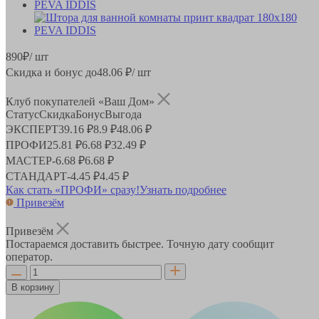
890
₽
/ шт
Скидка и бонус до
48.06
₽/ шт
Клуб покупателей «Ваш Дом»
Статус
Скидка
Бонус
Выгода
ЭКСПЕРТ
39.16 ₽
8.9 ₽
48.06 ₽
ПРОФИ
25.81 ₽
6.68 ₽
32.49 ₽
МАСТЕР
-
6.68 ₽
6.68 ₽
СТАНДАРТ
-
4.45 ₽
4.45 ₽
Как стать «ПРОФИ» сразу!
Узнать подробнее
Привезём
Привезём
Постараемся доставить быстрее. Точную дату сообщит
оператор.
В корзину