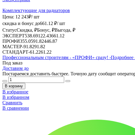
Комплектующие для радиаторов
Цена:
12 243
₽
/ шт
скидка и бонус до
661.12
₽/ шт
Статус
Скидка, ₽
Бонус, ₽
Выгода, ₽
ЭКСПЕРТ
538.69
122.43
661.12
ПРОФИ
355.05
91.82
446.87
МАСТЕР
-
91.82
91.82
СТАНДАРТ
-
61.22
61.22
Профессиональным строителям -
«ПРОФИ»
сразу!
›
Подробнее 
Под заказ
Доставим до
Постараемся доставить быстрее. Точную дату сообщит оператор
В корзину
В избранное
В избранном
Сравнить
В сравнении