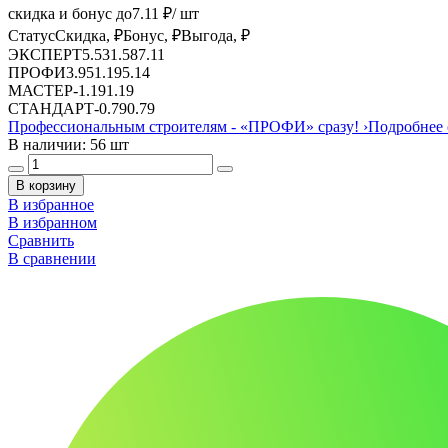
скидка и бонус до
7.11
₽/ шт
Статус
Скидка, ₽
Бонус, ₽
Выгода, ₽
ЭКСПЕРТ
5.53
1.58
7.11
ПРОФИ
3.95
1.19
5.14
МАСТЕР
-
1.19
1.19
СТАНДАРТ
-
0.79
0.79
Профессиональным строителям -
«ПРОФИ»
сразу!
›
Подробнее 
В наличии: 56 шт
В корзину
В избранное
В избранном
Сравнить
В сравнении