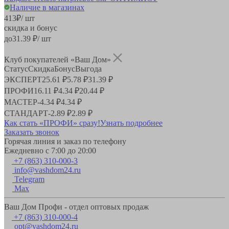
Наличие в магазинах
413
₽
/ шт
скидка и бонус
до
31.39
₽/ шт
Клуб покупателей «Ваш Дом»
Статус
Скидка
Бонус
Выгода
ЭКСПЕРТ
25.61 ₽
5.78 ₽
31.39 ₽
ПРОФИ
16.11 ₽
4.34 ₽
20.44 ₽
МАСТЕР
-
4.34 ₽
4.34 ₽
СТАНДАРТ
-
2.89 ₽
2.89 ₽
Как стать «ПРОФИ» сразу!
Узнать подробнее
Заказать звонок
Горячая линия и заказ по телефону
Ежедневно с 7:00 до 20:00
+7 (863) 310-000-3
info@vashdom24.ru
Telegram
Max
Ваш Дом Профи - отдел оптовых продаж
+7 (863) 310-000-4
opt@vashdom24.ru