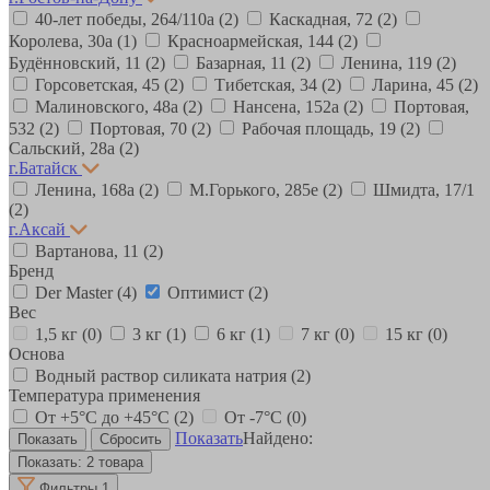
40-лет победы, 264/110а
(2)
Каскадная, 72
(2)
Королева, 30а
(1)
Красноармейская, 144
(2)
Будённовский, 11
(2)
Базарная, 11
(2)
Ленина, 119
(2)
Горсоветская, 45
(2)
Тибетская, 34
(2)
Ларина, 45
(2)
Малиновского, 48а
(2)
Нансена, 152а
(2)
Портовая,
532
(2)
Портовая, 70
(2)
Рабочая площадь, 19
(2)
Сальский, 28a
(2)
г.Батайск
Ленина, 168а
(2)
М.Горького, 285е
(2)
Шмидта, 17/1
(2)
г.Аксай
Вартанова, 11
(2)
Бренд
Der Master
(4)
Оптимист
(2)
Вес
1,5 кг
(0)
3 кг
(1)
6 кг
(1)
7 кг
(0)
15 кг
(0)
Основа
Водный раствор силиката натрия
(2)
Температура применения
От +5°С до +45°С
(2)
От -7°С
(0)
Показать
Найдено:
Показать:
2 товара
Фильтры
1