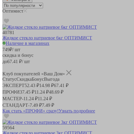
Оптимист
40781
Жидкое стекло натриевое 6кг ОПТИМИСТ
Наличие в магазинах
749
₽
/ шт
скидка и бонус
до
67.41
₽/ шт
Клуб покупателей «Ваш Дом»
Статус
Скидка
Бонус
Выгода
ЭКСПЕРТ
52.43 ₽
14.98 ₽
67.41 ₽
ПРОФИ
37.45 ₽
11.24 ₽
48.69 ₽
МАСТЕР
-
11.24 ₽
11.24 ₽
СТАНДАРТ
-
7.49 ₽
7.49 ₽
Как стать «ПРОФИ» сразу!
Узнать подробнее
59564
Жидкое стекло натриевое 3кг ОПТИМИСТ