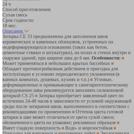
24 ч
Способ приготовления:
Сухая смесь
Срок годности:
18 мес.
Описание
Затирка CE 33 предназначена для заполнения швов
керамических и каменных облицовок, устроенных на
недеформирующихся основаниях (таких как бетон,
цементные стяжки и штукатурки), на полах и стенах внутри и
снаружи зданий, при ширине шва до 6 мм.
Особенности:
Может применяться в небольших крытых бассейнах
Обладает противогрибковым действием и пригодна для
эксплуатации в условиях периодического увлажнения (в
ванных комнатах, душевых, кухнях и т.п.)
Угловые,
деформационные и примыкающие к санитарнотехническому
оборудованию швы рекомендуется заполнять силиконовой
затиркой CS 25
Затирка приобретает заявленный цвет по
истечении 24-48 часов в зависимости от условий окружающей
среды после затирания швов, выполненного в соответствии с
рекомендациями по применению
Оттенок цвета готовой
затирки в шве может отличаться от цвета сухой смеси;
обозначенного цвета на упаковке; рекламных образцов
Имеет гладкую поверхность
Водо- и морозостойкая
Пригодна для наружных и внутренних работ
Экологически