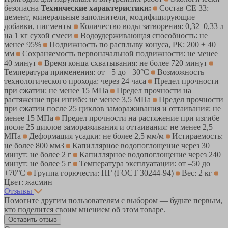
безопасна
Технические характеристики:
Состав CE 33:
цемент, минеральные заполнители, модифицирующие
добавки, пигменты
Количество воды затворения: 0,32–0,33 л
на 1 кг сухой смеси
Водоудерживающая способность: не
менее 95%
Подвижность по расплыву конуса, РК: 200 ± 40
мм
Сохраняемость первоначальной подвижности: не менее
40 минут
Время конца схватывания: не более 720 минут
Температура применения: от +5 до +30°C
Возможность
технологического прохода: через 24 часа
Предел прочности
при сжатии: не менее 15 МПа
Предел прочности на
растяжение при изгибе: не менее 3,5 МПа
Предел прочности
при сжатии после 25 циклов замораживания и оттаивания: не
менее 15 МПа
Предел прочности на растяжение при изгибе
после 25 циклов замораживания и оттаивания: не менее 2,5
МПа
Деформация усадки: не более 2,5 мм/м
Истираемость:
не более 800 мм3
Капиллярное водопоглощение через 30
минут: не более 2 г
Капиллярное водопоглощение через 240
минут: не более 5 г
Температура эксплуатации: от –50 до
+70°C
Группа горючести: НГ (ГОСТ 30244-94)
Вес: 2 кг
Цвет: жасмин
Отзывы
Помогите другим пользователям с выбором — будьте первым,
кто поделится своим мнением об этом товаре.
Оставить отзыв