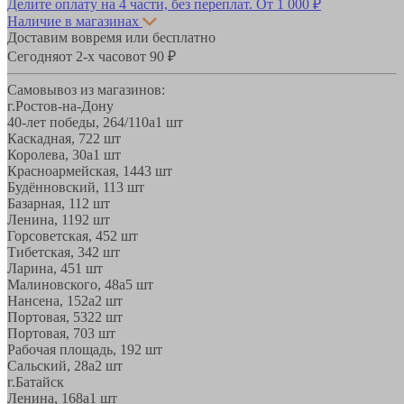
Делите оплату на 4 части, без переплат.
От 1 000 ₽
Наличие в магазинах
Доставим вовремя или бесплатно
Сегодня
от 2-х часов
от 90 ₽
Самовывоз из магазинов:
г.Ростов-на-Дону
40-лет победы, 264/110а
1 шт
Каскадная, 72
2 шт
Королева, 30а
1 шт
Красноармейская, 144
3 шт
Будённовский, 11
3 шт
Базарная, 11
2 шт
Ленина, 119
2 шт
Горсоветская, 45
2 шт
Тибетская, 34
2 шт
Ларина, 45
1 шт
Малиновского, 48а
5 шт
Нансена, 152а
2 шт
Портовая, 532
2 шт
Портовая, 70
3 шт
Рабочая площадь, 19
2 шт
Сальский, 28a
2 шт
г.Батайск
Ленина, 168а
1 шт