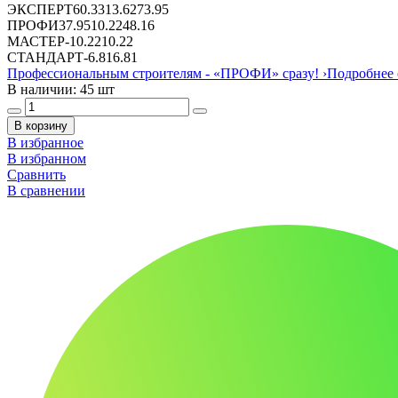
ЭКСПЕРТ
60.33
13.62
73.95
ПРОФИ
37.95
10.22
48.16
МАСТЕР
-
10.22
10.22
СТАНДАРТ
-
6.81
6.81
Профессиональным строителям -
«ПРОФИ»
сразу!
›
Подробнее 
В наличии: 45 шт
В корзину
В избранное
В избранном
Сравнить
В сравнении