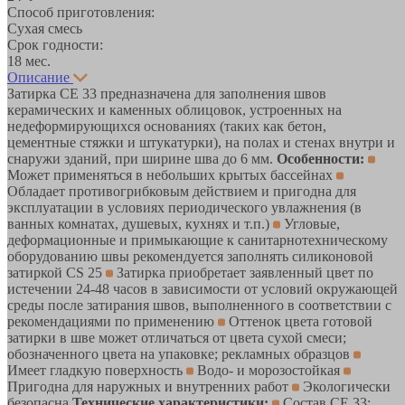
Способ приготовления:
Сухая смесь
Срок годности:
18 мес.
Описание
Затирка CE 33 предназначена для заполнения швов
керамических и каменных облицовок, устроенных на
недеформирующихся основаниях (таких как бетон,
цементные стяжки и штукатурки), на полах и стенах внутри и
снаружи зданий, при ширине шва до 6 мм.
Особенности:
Может применяться в небольших крытых бассейнах
Обладает противогрибковым действием и пригодна для
эксплуатации в условиях периодического увлажнения (в
ванных комнатах, душевых, кухнях и т.п.)
Угловые,
деформационные и примыкающие к санитарнотехническому
оборудованию швы рекомендуется заполнять силиконовой
затиркой CS 25
Затирка приобретает заявленный цвет по
истечении 24-48 часов в зависимости от условий окружающей
среды после затирания швов, выполненного в соответствии с
рекомендациями по применению
Оттенок цвета готовой
затирки в шве может отличаться от цвета сухой смеси;
обозначенного цвета на упаковке; рекламных образцов
Имеет гладкую поверхность
Водо- и морозостойкая
Пригодна для наружных и внутренних работ
Экологически
безопасна
Технические характеристики:
Состав CE 33: