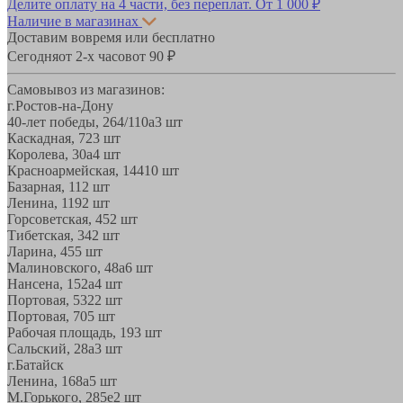
Делите оплату на 4 части, без переплат.
От 1 000 ₽
Наличие в магазинах
Доставим вовремя или бесплатно
Сегодня
от 2-х часов
от 90 ₽
Самовывоз из магазинов:
г.Ростов-на-Дону
40-лет победы, 264/110а
3 шт
Каскадная, 72
3 шт
Королева, 30а
4 шт
Красноармейская, 144
10 шт
Базарная, 11
2 шт
Ленина, 119
2 шт
Горсоветская, 45
2 шт
Тибетская, 34
2 шт
Ларина, 45
5 шт
Малиновского, 48а
6 шт
Нансена, 152а
4 шт
Портовая, 532
2 шт
Портовая, 70
5 шт
Рабочая площадь, 19
3 шт
Сальский, 28a
3 шт
г.Батайск
Ленина, 168а
5 шт
М.Горького, 285е
2 шт