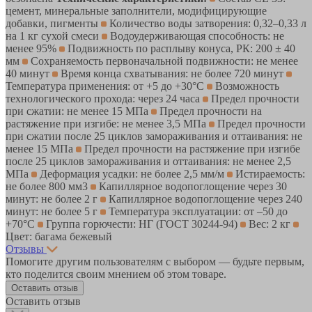
цемент, минеральные заполнители, модифицирующие
добавки, пигменты
Количество воды затворения: 0,32–0,33 л
на 1 кг сухой смеси
Водоудерживающая способность: не
менее 95%
Подвижность по расплыву конуса, РК: 200 ± 40
мм
Сохраняемость первоначальной подвижности: не менее
40 минут
Время конца схватывания: не более 720 минут
Температура применения: от +5 до +30°C
Возможность
технологического прохода: через 24 часа
Предел прочности
при сжатии: не менее 15 МПа
Предел прочности на
растяжение при изгибе: не менее 3,5 МПа
Предел прочности
при сжатии после 25 циклов замораживания и оттаивания: не
менее 15 МПа
Предел прочности на растяжение при изгибе
после 25 циклов замораживания и оттаивания: не менее 2,5
МПа
Деформация усадки: не более 2,5 мм/м
Истираемость:
не более 800 мм3
Капиллярное водопоглощение через 30
минут: не более 2 г
Капиллярное водопоглощение через 240
минут: не более 5 г
Температура эксплуатации: от –50 до
+70°C
Группа горючести: НГ (ГОСТ 30244-94)
Вес: 2 кг
Цвет: багама бежевый
Отзывы
Помогите другим пользователям с выбором — будьте первым,
кто поделится своим мнением об этом товаре.
Оставить отзыв
Оставить отзыв