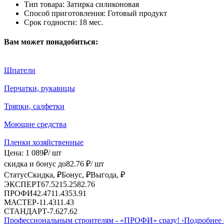
Тип товара:
Затирка силиконовая
Способ приготовления:
Готовый продукт
Срок годности:
18 мес.
Вам может понадобиться:
Шпатели
Перчатки, рукавицы
Тряпки, салфетки
Моющие средства
Пленки хозяйственные
Цена:
1 089
₽
/ шт
скидка и бонус до
82.76
₽/ шт
Статус
Скидка, ₽
Бонус, ₽
Выгода, ₽
ЭКСПЕРТ
67.52
15.25
82.76
ПРОФИ
42.47
11.43
53.91
МАСТЕР
-
11.43
11.43
СТАНДАРТ
-
7.62
7.62
Профессиональным строителям -
«ПРОФИ»
сразу!
›
Подробнее 