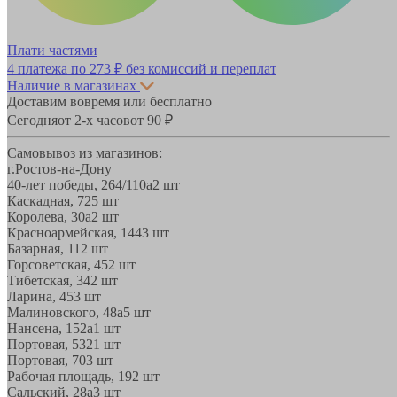
Плати частями
4 платежа по
273 ₽
без комиссий и переплат
Наличие в магазинах
Доставим вовремя или бесплатно
Сегодня
от 2-х часов
от 90 ₽
Самовывоз из магазинов:
г.Ростов-на-Дону
40-лет победы, 264/110а
2 шт
Каскадная, 72
5 шт
Королева, 30а
2 шт
Красноармейская, 144
3 шт
Базарная, 11
2 шт
Горсоветская, 45
2 шт
Тибетская, 34
2 шт
Ларина, 45
3 шт
Малиновского, 48а
5 шт
Нансена, 152а
1 шт
Портовая, 532
1 шт
Портовая, 70
3 шт
Рабочая площадь, 19
2 шт
Сальский, 28a
3 шт