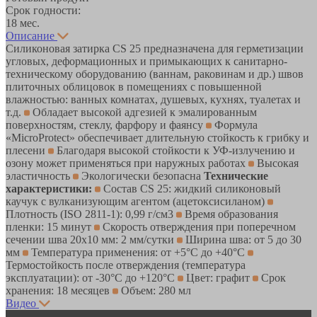
Срок годности:
18 мес.
Описание
Силиконовая затирка CS 25 предназначена для герметизации
угловых, деформационных и примыкающих к санитарно-
техническому оборудованию (ваннам, раковинам и др.) швов
плиточных облицовок в помещениях с повышенной
влажностью: ванных комнатах, душевых, кухнях, туалетах и
т.д.
Обладает высокой адгезией к эмалированным
поверхностям, стеклу, фарфору и фаянсу
Формула
«MicroProtect» обеспечивает длительную стойкость к грибку и
плесени
Благодаря высокой стойкости к УФ-излучению и
озону может применяться при наружных работах
Высокая
эластичность
Экологически безопасна
Технические
характеристики:
Состав CS 25: жидкий силиконовый
каучук с вулканизующим агентом (ацетоксисиланом)
Плотность (ISO 2811-1): 0,99 г/см3
Время образования
пленки: 15 минут
Скорость отверждения при поперечном
сечении шва 20х10 мм: 2 мм/сутки
Ширина шва: от 5 до 30
мм
Температура применения: от +5°С до +40°C
Термостойкость после отверждения (температура
эксплуатации): от -30°С до +120°C
Цвет: графит
Срок
хранения: 18 месяцев
Объем: 280 мл
Видео