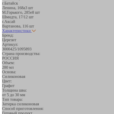
г.Батайск
Ленина, 168а
3 шт
М.Горького, 285е
8 шт
Шмидта, 17/1
2 шт
г.Аксай
Вартанова, 11
6 шт
Характеристики
Бренд:
Церезит
Артикул:
3000425/1095893
Страна производства:
РОССИЯ
Объем:
280 мл
Основа:
Силиконовая
Цвет:
Графит
Толщина шва:
от 5 до 30 мм
Тип товара:
Затирка силиконовая
Способ приготовления:
Готовый продукт