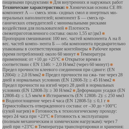
пищевыми продуктами
Для внутренних и наружных работ
Технические характеристики:
Химическая основа CE 89:
компонент А — смесь эпок- сидных смол и инертных ми-
неральных наполнителей; компонент Б — смесь ор-
ганических отвердителей с минимальными рисками
воздействия для пользователей
Плотность
свежеприготовленного состава: около 1,55 кг/дм3
Пропорция смешивания: 100 вес. частей компонента А на 8
вес. частей компо- нента Б — оба компонента предварительно
упакованы в соответствующие контейнеры
Рабочее время
(время потребления): около 60 минут
Температура
применения: от +10 до +25°С
Открытое время в
соответствии с EN 1346: > 2,0 Н/мм2 (через 60 минут)
Предел прочности клеевого соединения при сдвиге: (EN
12004): ≥ 2,0 Н/мм2
Предел прочности на сжа- тие через 28
дней в нормальных условиях (EN 12808-3): ≥ 45 Н/мм2
Предел прочности на изгиб через 28 дней в нормальных
условиях (EN 12808-3): ≥ 30 Н/мм2
Деформации усадки (EN
12808-4): ≤ 1,5 мм/м
Истираемость (EN 12808- 2): ≤ 250 мм3
Водопоглощение через 4 часа (EN 12808-5): ≤ 0,1 г
Термостойкость отвержденного состава: от –30 до +100°С
(сухой нагрев)
Готовность к технологическому проходу:
через 24 часа при +23°С
Готовность к эксплуатации
(полным механическим и химическим нагрузкам): через 7
дней при +23°С
Температура транспортировки и хранения: