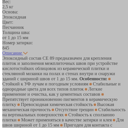
Вес:
2,5 кг
Основа:
Эпоксидная
Цвет:
Песчанник
Толщина шва:
от 1 до 15 мм
Номер затирки:
845
Описание
Эпоксидный состав CE 89 предназначен для крепления
плиток и заполнения межплиточных швов при устройстве
кислотостойких облицовок из керамической плитки и
стеклянной мозаики на полах и стенах внутри и снаружи
зданий с шириной швов от 1 до 15 мм.
Особенности:
Стойкий к УФ лучам и погодным условиям
Стабильные и
однородные цвета для всех типов плиток
Легкие
применение и очистка, как у цементных составов
Препятствует проникновению пигментов в керамическую
плитку
Превосходная химическая стойкость
Высокая
механическая прочность
Отсутствие трещин
Стабильность
на вертикальных поверхностях
Стойкость к сползанию
плитки
Может применяться в качестве затирки и клея
Для
швов шириной от 1 до 15 мм
Пригоден для контакта с