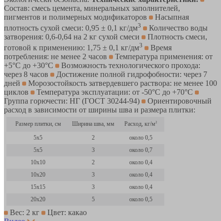
Состав: смесь цемента, минеральных заполнителей,
пигментов и полимерных модификаторов
Насыпная
3
плотность сухой смеси: 0,95 ± 0,1 кг/дм
Количество воды
затворения: 0,6-0,64 на 2 кг сухой смеси
Плотность смеси,
3
готовой к применению: 1,75 ± 0,1 кг/дм
Время
потребления: не менее 2 часов
Температура применения: от
+5°C до +30°C
Возможность технологического прохода:
через 8 часов
Достижение полной гидрофобности: через 7
дней
Морозостойкость затвердевшего раствора: не менее 100
циклов
Температура эксплуатации: от -50°С до +70°С
Группа горючести: НГ (ГОСТ 30244-94)
Ориентировочный
расход в зависимости от ширины шва и размера плитки:
Размер плитки, см
Ширина шва, мм
Расход, кг/м
2
5x5
2
около 0,5
5x5
3
около 0,7
10x10
2
около 0,4
10x20
3
около 0,4
15x15
3
около 0,4
20x20
5
около 0,5
Вес: 2 кг
Цвет: какао