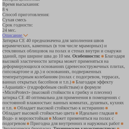
Время высыхания:
8 ч
Способ приготовления:
Сухая смесь
Срок годности:
24 мес.
Описание
Затирка CE 40 предназначена для заполнения швов
керамических, каменных (в том числе мраморных) и
стеклянных облицовок на полах и стенах внутри и снаружи
зданий, при ширине шва до 10 мм.
Особенности:
Благодаря
высокой эластичности затирка может применяться на
деформирующихся основаниях (древесностружечных плитах,
гипсокартоне и др.) и основаниях, подверженных
температурным колебаниям (полах с подогревом, террасах,
ваннах открытых бассейнов и т.п.)
Благодаря эффекту
«Aquastatic» (гидрофобным свойствам) и формуле
«MicroProtect» (высокой стойкости к грибку и плесени)
затирка CE 40 оптимальна для применения в помещениях с
постоянной влажностью: ванных комнатах, душевых, кухнях
и т.п.
Обладает высокой стойкостью к истиранию
Обладает высокой стойкостью цвета
Идеально гладкая
Водо- и морозостойкая
Может применяться на полах с
подогревом
Пригодна для внутренних и наружных работ
Экологически безопасна.
Технические характеристики: