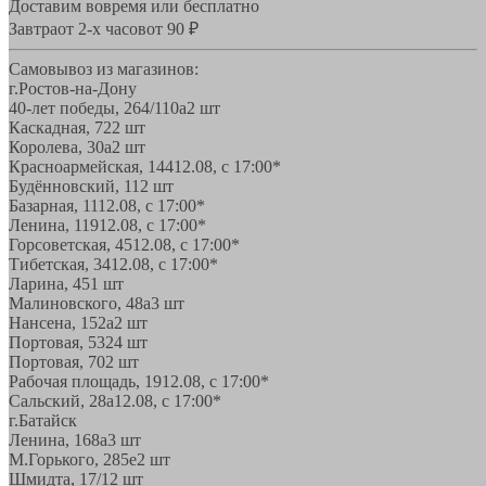
Доставим вовремя или бесплатно
Завтра
от 2-х часов
от 90 ₽
Самовывоз из магазинов:
г.Ростов-на-Дону
40-лет победы, 264/110а
2 шт
Каскадная, 72
2 шт
Королева, 30а
2 шт
Красноармейская, 144
12.08, с 17:00*
Будённовский, 11
2 шт
Базарная, 11
12.08, с 17:00*
Ленина, 119
12.08, с 17:00*
Горсоветская, 45
12.08, с 17:00*
Тибетская, 34
12.08, с 17:00*
Ларина, 45
1 шт
Малиновского, 48а
3 шт
Нансена, 152а
2 шт
Портовая, 532
4 шт
Портовая, 70
2 шт
Рабочая площадь, 19
12.08, с 17:00*
Сальский, 28a
12.08, с 17:00*
г.Батайск
Ленина, 168а
3 шт
М.Горького, 285е
2 шт
Шмидта, 17/1
2 шт