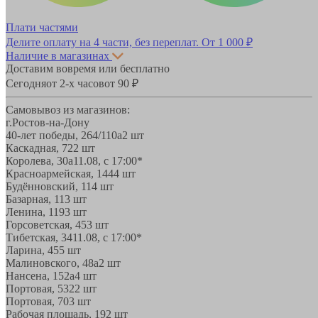
Плати частями
Делите оплату на 4 части, без переплат.
От 1 000 ₽
Наличие в магазинах
Доставим вовремя или бесплатно
Сегодня
от 2-х часов
от 90 ₽
Самовывоз из магазинов:
г.Ростов-на-Дону
40-лет победы, 264/110а
2 шт
Каскадная, 72
2 шт
Королева, 30а
11.08, с 17:00*
Красноармейская, 144
4 шт
Будённовский, 11
4 шт
Базарная, 11
3 шт
Ленина, 119
3 шт
Горсоветская, 45
3 шт
Тибетская, 34
11.08, с 17:00*
Ларина, 45
5 шт
Малиновского, 48а
2 шт
Нансена, 152а
4 шт
Портовая, 532
2 шт
Портовая, 70
3 шт
Рабочая площадь, 19
2 шт