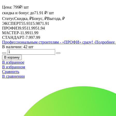
Цена:
799
₽
/ шт
скидка и бонус до
71.91
₽/ шт
Статус
Скидка, ₽
Бонус, ₽
Выгода, ₽
ЭКСПЕРТ
55.93
15.98
71.91
ПРОФИ
39.95
11.99
51.94
МАСТЕР
-
11.99
11.99
СТАНДАРТ
-
7.99
7.99
Профессиональным строителям -
«ПРОФИ»
сразу!
›
Подробнее 
В наличии: 42 шт
В корзину
В избранное
В избранном
Сравнить
В сравнении