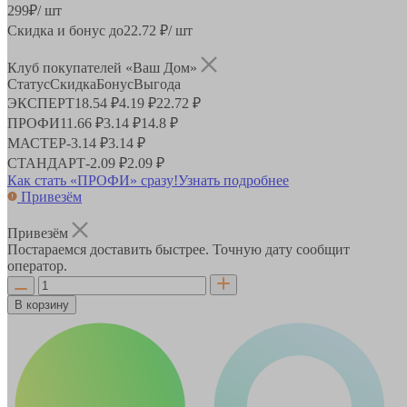
299
₽
/ шт
Скидка и бонус до
22.72
₽/ шт
Клуб покупателей «Ваш Дом»
Статус
Скидка
Бонус
Выгода
ЭКСПЕРТ
18.54 ₽
4.19 ₽
22.72 ₽
ПРОФИ
11.66 ₽
3.14 ₽
14.8 ₽
МАСТЕР
-
3.14 ₽
3.14 ₽
СТАНДАРТ
-
2.09 ₽
2.09 ₽
Как стать «ПРОФИ» сразу!
Узнать подробнее
Привезём
Привезём
Постараемся доставить быстрее. Точную дату сообщит
оператор.
В корзину