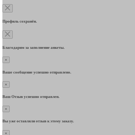
Профиль сохранён.
Благодарим за заполнение анкеты.
×
Ваше сообщение успешно отправлено.
×
Ваш Отзыв успешно отправлен.
×
Вы уже оставляли отзыв к этому заказу.
×