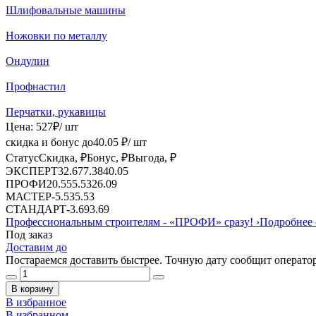
Шлифовальные машины
Ножовки по металлу
Ондулин
Профнастил
Перчатки, рукавицы
Цена:
527
₽
/ шт
скидка и бонус до
40.05
₽/ шт
Статус
Скидка, ₽
Бонус, ₽
Выгода, ₽
ЭКСПЕРТ
32.67
7.38
40.05
ПРОФИ
20.55
5.53
26.09
МАСТЕР
-
5.53
5.53
СТАНДАРТ
-
3.69
3.69
Профессиональным строителям -
«ПРОФИ»
сразу!
›
Подробнее 
Под заказ
Доставим до
Постараемся доставить быстрее. Точную дату сообщит оператор
В корзину
В избранное
В избранном