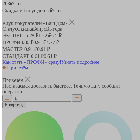
203
₽
/ шт
Скидка и бонус до
6.5
₽/ шт
Клуб покупателей «Ваш Дом»
Статус
Скидка
Бонус
Выгода
ЭКСПЕРТ
5.28 ₽
1.22 ₽
6.5 ₽
ПРОФИ
3.86 ₽
0.91 ₽
4.77 ₽
МАСТЕР
-
0.91 ₽
0.91 ₽
СТАНДАРТ
-
0.61 ₽
0.61 ₽
Как стать «ПРОФИ» сразу!
Узнать подробнее
Привезём
Привезём
Постараемся доставить быстрее. Точную дату сообщит
оператор.
В корзину