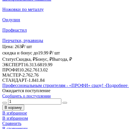
Ножовки по металлу
Ондулин
Профнастил
Перчатки, рукавицы
Цена:
263
₽
/ шт
скидка и бонус до
19.99
₽/ шт
Статус
Скидка, ₽
Бонус, ₽
Выгода, ₽
ЭКСПЕРТ
16.31
3.68
19.99
ПРОФИ
10.26
2.76
13.02
МАСТЕР
-
2.76
2.76
СТАНДАРТ
-
1.84
1.84
Профессиональным строителям -
«ПРОФИ»
сразу!
›
Подробнее 
Ожидается поступление
Сообщить о поступлении
В корзину
В избранное
В избранном
Сравнить
В сравнении