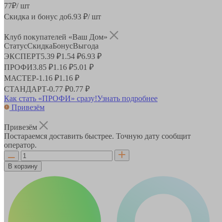
77
₽
/ шт
Скидка и бонус до
6.93
₽/ шт
Клуб покупателей «Ваш Дом»
Статус
Скидка
Бонус
Выгода
ЭКСПЕРТ
5.39 ₽
1.54 ₽
6.93 ₽
ПРОФИ
3.85 ₽
1.16 ₽
5.01 ₽
МАСТЕР
-
1.16 ₽
1.16 ₽
СТАНДАРТ
-
0.77 ₽
0.77 ₽
Как стать «ПРОФИ» сразу!
Узнать подробнее
Привезём
Привезём
Постараемся доставить быстрее. Точную дату сообщит
оператор.
В корзину