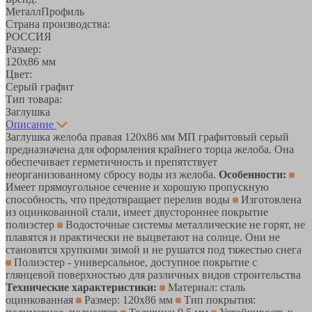
МеталлПрофиль
Страна производства:
РОССИЯ
Размер:
120х86 мм
Цвет:
Серый графит
Тип товара:
Заглушка
Описание
Заглушка желоба правая 120х86 мм МП графитовый серый
предназначена для оформления крайнего торца желоба. Она
обеспечивает герметичность и препятствует
неорганизованному сбросу воды из желоба.
Особенности:
Имеет прямоугольное сечение и хорошую пропускную
способность, что предотвращает перелив воды
Изготовлена
из оцинкованной стали, имеет двустороннее покрытие
полиэстер
Водосточные системы металлические не горят, не
плавятся и практически не выцветают на солнце. Они не
становятся хрупкими зимой и не рушатся под тяжестью снега
Полиэстер - универсальное, доступное покрытие с
глянцевой поверхностью для различных видов строительства
Технические характеристики:
Материал: сталь
оцинкованная
Размер: 120х86 мм
Тип покрытия: