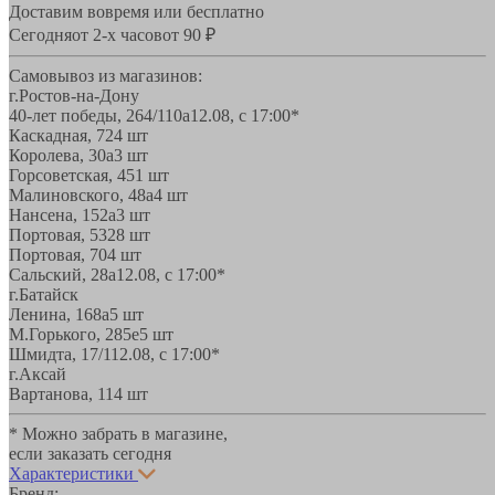
Доставим вовремя или бесплатно
Сегодня
от 2-х часов
от 90 ₽
Самовывоз из магазинов:
г.Ростов-на-Дону
40-лет победы, 264/110а
12.08, с 17:00*
Каскадная, 72
4 шт
Королева, 30а
3 шт
Горсоветская, 45
1 шт
Малиновского, 48а
4 шт
Нансена, 152а
3 шт
Портовая, 532
8 шт
Портовая, 70
4 шт
Сальский, 28a
12.08, с 17:00*
г.Батайск
Ленина, 168а
5 шт
М.Горького, 285е
5 шт
Шмидта, 17/1
12.08, с 17:00*
г.Аксай
Вартанова, 11
4 шт
* Можно забрать в магазине,
если заказать сегодня
Характеристики
Бренд: