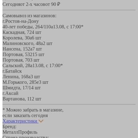
Сегодня
от 2-х часов
от 90 ₽
Самовывоз из магазинов:
г.Ростов-на-Дону
40-лет победы, 264/110а
13.08, с 17:00*
Каскадная, 72
4 шт
Королева, 30а
6 шт
Малиновского, 48а
2 шт
Нансена, 152а
7 шт
Портовая, 532
15 шт
Портовая, 70
3 шт
Сальский, 28a
13.08, с 17:00*
г.Батайск
Ленина, 168а
3 шт
М.Горького, 285е
3 шт
Шмидта, 17/1
4 шт
г.Аксай
Вартанова, 11
2 шт
* Можно забрать в магазине,
если заказать сегодня
Характеристики
Бренд:
МеталлПрофиль
Страна производства: