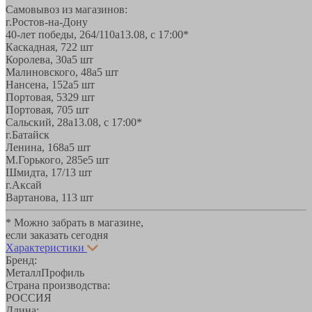
Самовывоз из магазинов:
г.Ростов-на-Дону
40-лет победы, 264/110а
13.08, с 17:00*
Каскадная, 72
2 шт
Королева, 30а
5 шт
Малиновского, 48а
5 шт
Нансена, 152а
5 шт
Портовая, 532
9 шт
Портовая, 70
5 шт
Сальский, 28a
13.08, с 17:00*
г.Батайск
Ленина, 168а
5 шт
М.Горького, 285е
5 шт
Шмидта, 17/1
3 шт
г.Аксай
Вартанова, 11
3 шт
* Можно забрать в магазине,
если заказать сегодня
Характеристики
Бренд:
МеталлПрофиль
Страна производства:
РОССИЯ
Длина: