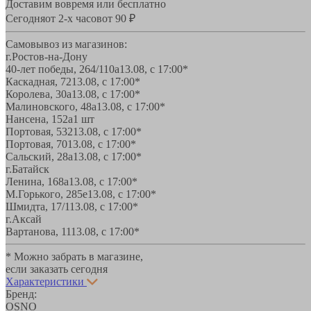
Доставим вовремя или бесплатно
Сегодня
от 2-х часов
от 90 ₽
Самовывоз из магазинов:
г.Ростов-на-Дону
40-лет победы, 264/110а
13.08, с 17:00*
Каскадная, 72
13.08, с 17:00*
Королева, 30а
13.08, с 17:00*
Малиновского, 48а
13.08, с 17:00*
Нансена, 152а
1 шт
Портовая, 532
13.08, с 17:00*
Портовая, 70
13.08, с 17:00*
Сальский, 28a
13.08, с 17:00*
г.Батайск
Ленина, 168а
13.08, с 17:00*
М.Горького, 285е
13.08, с 17:00*
Шмидта, 17/1
13.08, с 17:00*
г.Аксай
Вартанова, 11
13.08, с 17:00*
* Можно забрать в магазине,
если заказать сегодня
Характеристики
Бренд:
OSNO