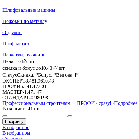
Шлифовальные машины
Ножовки по металлу
Ондулин
Профнастил
Перчатки, рукавицы
Цена:
163
₽
/ шт
скидка и бонус до
10.43
₽/ шт
Статус
Скидка, ₽
Бонус, ₽
Выгода, ₽
ЭКСПЕРТ
8.48
1.96
10.43
ПРОФИ
5.54
1.47
7.01
МАСТЕР
-
1.47
1.47
СТАНДАРТ
-
0.98
0.98
Профессиональным строителям -
«ПРОФИ»
сразу!
›
Подробнее 
В наличии: 41 шт
В корзину
В избранное
В избранном
Сравнить