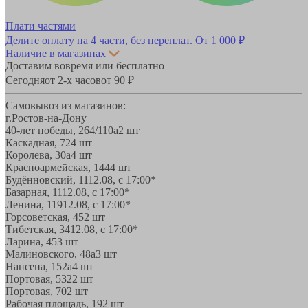
Плати частями
Делите оплату на 4 части, без переплат.
От 1 000 ₽
Наличие в магазинах
Доставим вовремя или бесплатно
Сегодня
от 2-х часов
от 90 ₽
Самовывоз из магазинов:
г.Ростов-на-Дону
40-лет победы, 264/110а
2 шт
Каскадная, 72
4 шт
Королева, 30а
4 шт
Красноармейская, 144
4 шт
Будённовский, 11
12.08, с 17:00*
Базарная, 11
12.08, с 17:00*
Ленина, 119
12.08, с 17:00*
Горсоветская, 45
2 шт
Тибетская, 34
12.08, с 17:00*
Ларина, 45
3 шт
Малиновского, 48а
3 шт
Нансена, 152а
4 шт
Портовая, 532
2 шт
Портовая, 70
2 шт
Рабочая площадь, 19
2 шт