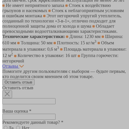
Долговечен: срок эффективной эксплуатации не менее 50 лет
Не имеет неприятного запаха
Стоек к воздействию
грызунов и насекомых
Стоек к неблагоприятным условиям
и ошибкам монтажа
Этот негорючий упругий утеплитель,
созданный по технологии «3-в-1», отлично подходит для
полноценной защиты дома от холода и шума
Обладает
превосходными водоотталкивающими характеристиками.
Технические характеристики:
Длина: 1230 мм
Ширина:
3
610 мм
Толщина: 50 мм
Плотность: 15 кг/м
Объем
3
материала в упаковке: 0,6 м
Площадь материала в упаковке:
2
12 м
Количество в упаковке: 16 шт
Группа горючести:
негорючий
Отзывы
Помогите другим пользователям с выбором — будьте первым,
кто поделится своим мнением об этом товаре.
Оставить отзыв
Оставить отзыв
Ваша оценка *
Рекомендуете данный товар? *
Да
Нет