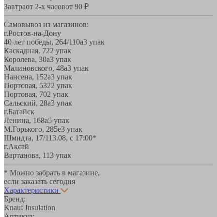
Завтра
от 2-х часов
от 90 ₽
Самовывоз из магазинов:
г.Ростов-на-Дону
40-лет победы, 264/110а
3 упак
Каскадная, 72
2 упак
Королева, 30а
3 упак
Малиновского, 48а
3 упак
Нансена, 152а
3 упак
Портовая, 532
2 упак
Портовая, 70
2 упак
Сальский, 28a
3 упак
г.Батайск
Ленина, 168а
5 упак
М.Горького, 285е
3 упак
Шмидта, 17/1
13.08, с 17:00*
г.Аксай
Вартанова, 11
3 упак
* Можно забрать в магазине,
если заказать сегодня
Характеристики
Бренд:
Knauf Insulation
Артикул: