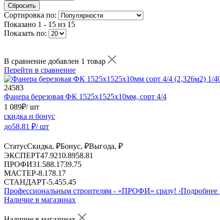
Сбросить
Сортировка по:
Показано
1 - 15 из 15
Показать по:
В сравнение добавлен 1 товар
Перейти в сравнение
24583
Фанера березовая ФК 1525х1525х10мм, сорт 4/4
1 089
₽
/ шт
скидка и бонус
до
58.81
₽/ шт
Статус
Скидка, ₽
Бонус, ₽
Выгода, ₽
ЭКСПЕРТ
47.92
10.89
58.81
ПРОФИ
31.58
8.17
39.75
МАСТЕР
-
8.17
8.17
СТАНДАРТ
-
5.45
5.45
Профессиональным строителям -
«ПРОФИ»
сразу!
›
Подробнее 
Наличие в магазинах
Наличие в магазинах