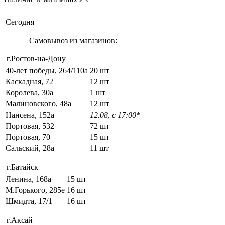
Сегодня
Самовывоз из магазинов:
г.Ростов-на-Дону
40-лет победы, 264/110а
20 шт
Каскадная, 72
12 шт
Королева, 30а
1 шт
Малиновского, 48а
12 шт
Нансена, 152а
12.08, с 17:00*
Портовая, 532
72 шт
Портовая, 70
15 шт
Сальский, 28a
11 шт
г.Батайск
Ленина, 168а
15 шт
М.Горького, 285е
16 шт
Шмидта, 17/1
16 шт
г.Аксай