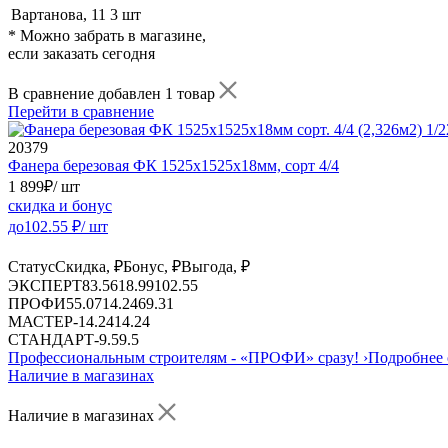
Вартанова, 11
3 шт
* Можно забрать в магазине,
если заказать сегодня
В сравнение добавлен 1 товар
Перейти в сравнение
20379
Фанера березовая ФК 1525х1525х18мм, сорт 4/4
1 899
₽
/ шт
скидка и бонус
до
102.55
₽/ шт
Статус
Скидка, ₽
Бонус, ₽
Выгода, ₽
ЭКСПЕРТ
83.56
18.99
102.55
ПРОФИ
55.07
14.24
69.31
МАСТЕР
-
14.24
14.24
СТАНДАРТ
-
9.5
9.5
Профессиональным строителям -
«ПРОФИ»
сразу!
›
Подробнее 
Наличие в магазинах
Наличие в магазинах