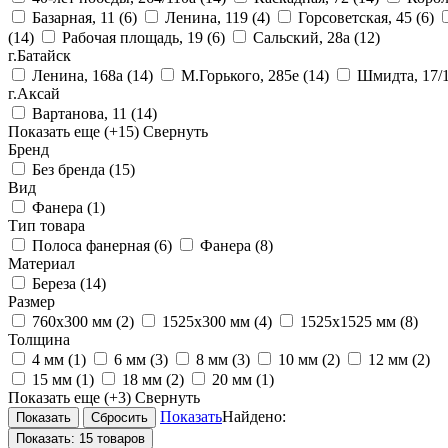
Базарная, 11
(6)
Ленина, 119
(4)
Горсоветская, 45
(6)
(14)
Рабочая площадь, 19
(6)
Сальский, 28a
(12)
г.Батайск
Ленина, 168а
(14)
М.Горького, 285е
(14)
Шмидта, 17/
г.Аксай
Вартанова, 11
(14)
Показать еще
(+15)
Свернуть
Бренд
Без бренда
(15)
Вид
Фанера
(1)
Тип товара
Полоса фанерная
(6)
Фанера
(8)
Материал
Береза
(14)
Размер
760х300 мм
(2)
1525х300 мм
(4)
1525х1525 мм
(8)
Толщина
4 мм
(1)
6 мм
(3)
8 мм
(3)
10 мм
(2)
12 мм
(2)
15 мм
(1)
18 мм
(2)
20 мм
(1)
Показать еще
(+3)
Свернуть
Показать
Найдено:
Показать:
15 товаров