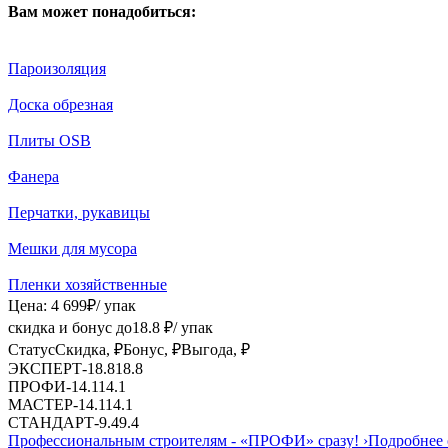
Вам может понадобиться:
Пароизоляция
Доска обрезная
Плиты OSB
Фанера
Перчатки, рукавицы
Мешки для мусора
Пленки хозяйственные
Цена:
4 699
₽
/ упак
скидка и бонус до
18.8
₽/ упак
Статус
Скидка, ₽
Бонус, ₽
Выгода, ₽
ЭКСПЕРТ
-
18.8
18.8
ПРОФИ
-
14.1
14.1
МАСТЕР
-
14.1
14.1
СТАНДАРТ
-
9.4
9.4
Профессиональным строителям -
«ПРОФИ»
сразу!
›
Подробнее 