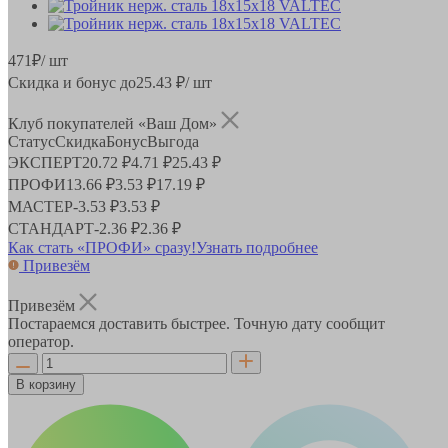
471
₽
/ шт
Скидка и бонус до
25.43
₽/ шт
Клуб покупателей «Ваш Дом»
Статус
Скидка
Бонус
Выгода
ЭКСПЕРТ
20.72 ₽
4.71 ₽
25.43 ₽
ПРОФИ
13.66 ₽
3.53 ₽
17.19 ₽
МАСТЕР
-
3.53 ₽
3.53 ₽
СТАНДАРТ
-
2.36 ₽
2.36 ₽
Как стать «ПРОФИ» сразу!
Узнать подробнее
Привезём
Привезём
Постараемся доставить быстрее. Точную дату сообщит
оператор.
В корзину