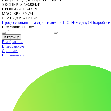
ЭКСПЕРТ
3.43
0.98
4.41
ПРОФИ
2.45
0.74
3.19
МАСТЕР
-
0.74
0.74
СТАНДАРТ
-
0.49
0.49
Профессиональным строителям -
«ПРОФИ»
сразу!
›
Подробнее 
В наличии: 605 шт
В корзину
В избранное
В избранном
Сравнить
В сравнении