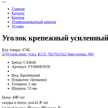
Главная
Каталог
Крепеж
Перфорированный крепеж
Уголки
Уголок крепежный усиленный
Код товара:
4748
Бренд:
САВиК
Артикул:
УТ000003930
Вид:
Крепёжный
Покрытие:
Цинковое
Толщина:
2 мм
Ширина:
55 мм
Цена:
49
₽
/ шт
скидка и бонус до
4.41
₽/ шт
Статус
Скидка, ₽
Бонус, ₽
Выгода, ₽