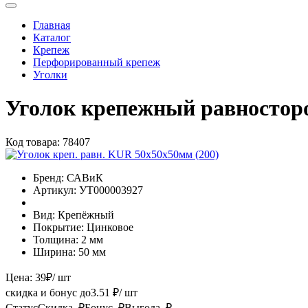
Главная
Каталог
Крепеж
Перфорированный крепеж
Уголки
Уголок крепежный равностор
Код товара:
78407
Бренд:
САВиК
Артикул:
УТ000003927
Вид:
Крепёжный
Покрытие:
Цинковое
Толщина:
2 мм
Ширина:
50 мм
Цена:
39
₽
/ шт
скидка и бонус до
3.51
₽/ шт
Статус
Скидка, ₽
Бонус, ₽
Выгода, ₽