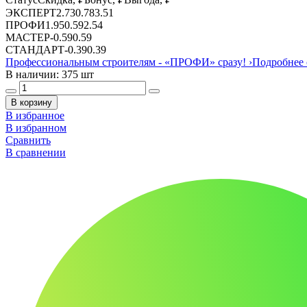
ЭКСПЕРТ
2.73
0.78
3.51
ПРОФИ
1.95
0.59
2.54
МАСТЕР
-
0.59
0.59
СТАНДАРТ
-
0.39
0.39
Профессиональным строителям -
«ПРОФИ»
сразу!
›
Подробнее 
В наличии: 375 шт
В корзину
В избранное
В избранном
Сравнить
В сравнении