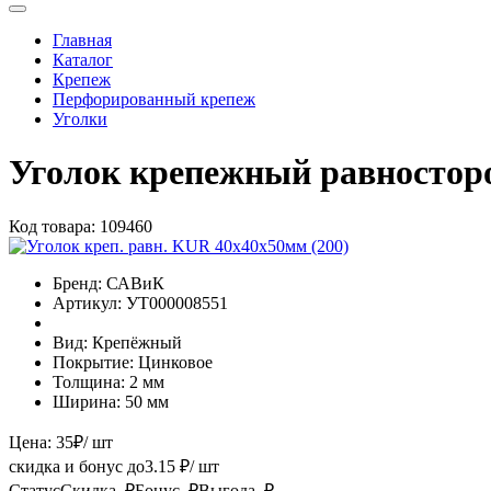
Главная
Каталог
Крепеж
Перфорированный крепеж
Уголки
Уголок крепежный равностор
Код товара:
109460
Бренд:
САВиК
Артикул:
УТ000008551
Вид:
Крепёжный
Покрытие:
Цинковое
Толщина:
2 мм
Ширина:
50 мм
Цена:
35
₽
/ шт
скидка и бонус до
3.15
₽/ шт
Статус
Скидка, ₽
Бонус, ₽
Выгода, ₽