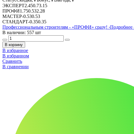
ЭКСПЕРТ
2.45
0.7
3.15
ПРОФИ
1.75
0.53
2.28
МАСТЕР
-
0.53
0.53
СТАНДАРТ
-
0.35
0.35
Профессиональным строителям -
«ПРОФИ»
сразу!
›
Подробнее 
В наличии: 557 шт
В корзину
В избранное
В избранном
Сравнить
В сравнении