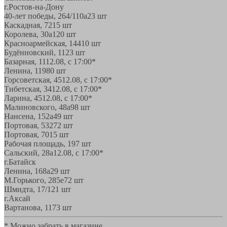
г.Ростов-на-Дону
40-лет победы, 264/110а
23 шт
Каскадная, 72
15 шт
Королева, 30а
120 шт
Красноармейская, 144
10 шт
Будённовский, 11
23 шт
Базарная, 11
12.08, с 17:00*
Ленина, 119
80 шт
Горсоветская, 45
12.08, с 17:00*
Тибетская, 34
12.08, с 17:00*
Ларина, 45
12.08, с 17:00*
Малиновского, 48а
98 шт
Нансена, 152а
49 шт
Портовая, 532
72 шт
Портовая, 70
15 шт
Рабочая площадь, 19
7 шт
Сальский, 28a
12.08, с 17:00*
г.Батайск
Ленина, 168а
29 шт
М.Горького, 285е
72 шт
Шмидта, 17/1
21 шт
г.Аксай
Вартанова, 11
73 шт
* Можно забрать в магазине,