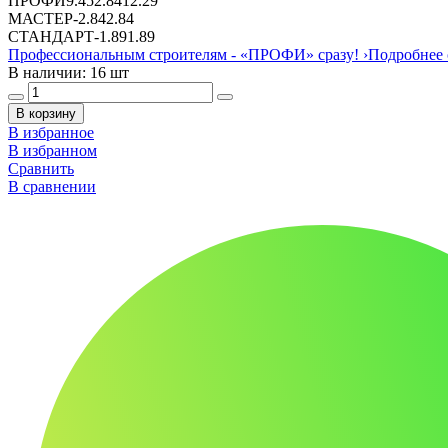
ПРОФИ
9.45
2.84
12.29
МАСТЕР
-
2.84
2.84
СТАНДАРТ
-
1.89
1.89
Профессиональным строителям -
«ПРОФИ»
сразу!
›
Подробнее 
В наличии: 16 шт
В корзину
В избранное
В избранном
Сравнить
В сравнении