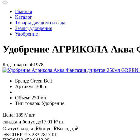
Главная
Каталог
Товары для дома и сада
Земля, удобрения
Удобрение
Удобрение АГРИКОЛА Аква Фа
Код товара:
561978
Бренд:
Green Belt
Артикул:
3065
Объем:
250 мл
Тип товара:
Удобрение
Цена:
189
₽
/ шт
скидка и бонус до
17.01
₽/ шт
Статус
Скидка, ₽
Бонус, ₽
Выгода, ₽
ЭКСПЕРТ
13.23
3.78
17.01