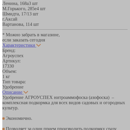
Ленина, 168а
3 шт
М.Горького, 285е
4 шт
Шмидта, 17/1
3 шт
г.Аксай
Вартанова, 11
4 шт
* Можно забрать в магазине,
если заказать сегодня
Характеристики
Бренд:
Агроуспех
Артикул:
17330
Объем:
1 кг
Тип товара:
Удобрение
Описание
Удобрение АГРОУСПЕХ нитроаммофоска (азофоска) –
комплексная подкормка для всех видов садовых и огородных
культур.
Экономично.
Позволяет за один прием производить подкормку сразу