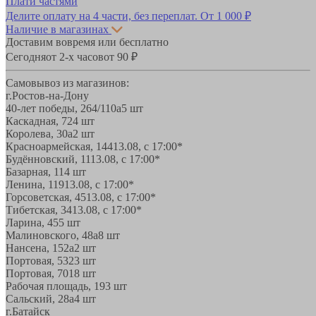
Плати частями
Делите оплату на 4 части, без переплат.
От 1 000 ₽
Наличие в магазинах
Доставим вовремя или бесплатно
Сегодня
от 2-х часов
от 90 ₽
Самовывоз из магазинов:
г.Ростов-на-Дону
40-лет победы, 264/110а
5 шт
Каскадная, 72
4 шт
Королева, 30а
2 шт
Красноармейская, 144
13.08, с 17:00*
Будённовский, 11
13.08, с 17:00*
Базарная, 11
4 шт
Ленина, 119
13.08, с 17:00*
Горсоветская, 45
13.08, с 17:00*
Тибетская, 34
13.08, с 17:00*
Ларина, 45
5 шт
Малиновского, 48а
8 шт
Нансена, 152а
2 шт
Портовая, 532
3 шт
Портовая, 70
18 шт
Рабочая площадь, 19
3 шт
Сальский, 28a
4 шт
г.Батайск