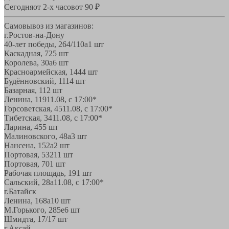
Сегодня
от 2-х часов
от 90 ₽
Самовывоз из магазинов:
г.Ростов-на-Дону
40-лет победы, 264/110а
1 шт
Каскадная, 72
5 шт
Королева, 30а
6 шт
Красноармейская, 144
4 шт
Будённовский, 11
14 шт
Базарная, 11
2 шт
Ленина, 119
11.08, с 17:00*
Горсоветская, 45
11.08, с 17:00*
Тибетская, 34
11.08, с 17:00*
Ларина, 45
5 шт
Малиновского, 48а
3 шт
Нансена, 152а
2 шт
Портовая, 532
11 шт
Портовая, 70
1 шт
Рабочая площадь, 19
1 шт
Сальский, 28a
11.08, с 17:00*
г.Батайск
Ленина, 168а
10 шт
М.Горького, 285е
6 шт
Шмидта, 17/1
7 шт
г.Аксай