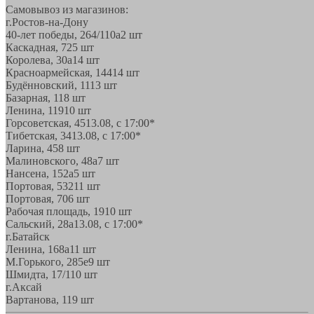
Самовывоз из магазинов:
г.Ростов-на-Дону
40-лет победы, 264/110а
2 шт
Каскадная, 72
5 шт
Королева, 30а
14 шт
Красноармейская, 144
14 шт
Будённовский, 11
13 шт
Базарная, 11
8 шт
Ленина, 119
10 шт
Горсоветская, 45
13.08, с 17:00*
Тибетская, 34
13.08, с 17:00*
Ларина, 45
8 шт
Малиновского, 48а
7 шт
Нансена, 152а
5 шт
Портовая, 532
11 шт
Портовая, 70
6 шт
Рабочая площадь, 19
10 шт
Сальский, 28a
13.08, с 17:00*
г.Батайск
Ленина, 168а
11 шт
М.Горького, 285е
9 шт
Шмидта, 17/1
10 шт
г.Аксай
Вартанова, 11
9 шт