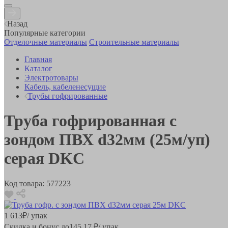
Назад
Популярные категории
Отделочные материалы
Строительные материалы
Главная
Каталог
Электротовары
Кабель, кабеленесущие
Трубы гофрированные
Труба гофрированная с
зондом ПВХ d32мм (25м/уп)
серая DKC
Код товара:
577223
1 613
₽
/ упак
Скидка и бонус до
145.17
₽/ упак