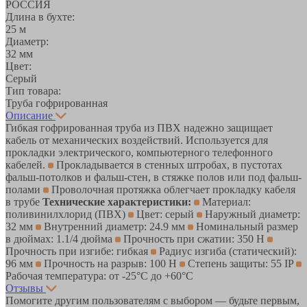
РОССИЯ
Длина в бухте:
25 м
Диаметр:
32 мм
Цвет:
Серый
Тип товара:
Труба гофрированная
Описание
Гибкая гофрированная труба из ПВХ надежно защищает
кабель от механических воздействий. Используется для
прокладки электрического, компьютерного телефонного
кабелей.
Прокладывается в стенных штробах, в пустотах
фальш-потолков и фальш-стен, в стяжке полов или под фальш-
полами
Проволочная протяжка облегчает прокладку кабеля
в трубе
Технические характеристики:
Материал:
поливинилхлорид (ПВХ)
Цвет: cерый
Наружный диаметр:
32 мм
Внутренний диаметр: 24.9 мм
Номинальный размер
в дюймах: 1.1/4 дюйма
Прочность при сжатии: 350 Н
Прочность при изгибе: гибкая
Радиус изгиба (статический):
96 мм
Прочность на разрыв: 100 Н
Степень защиты: 55 IP
Рабочая температура: от -25°C до +60°C
Отзывы
Помогите другим пользователям с выбором — будьте первым,