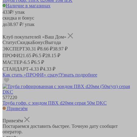
Труба гофр. ПВХ d20мм 10м IEK
Наличие в магазинах
433
₽
/ упак
скидка и бонус
до
38.97
₽/ упак
Клуб покупателей «Ваш Дом»
Статус
Скидка
Бонус
Выгода
ЭКСПЕРТ
30.31 ₽
8.66 ₽
38.97 ₽
ПРОФИ
21.65 ₽
6.5 ₽
28.15 ₽
МАСТЕР
-
6.5 ₽
6.5 ₽
СТАНДАРТ
-
4.33 ₽
4.33 ₽
Как стать «ПРОФИ» сразу!
Узнать подробнее
577220
Труба гофр. с зондом ПВХ d20мм серая 50м DKC
Привезём
Привезём
Постараемся доставить быстрее. Точную дату сообщит
оператор.