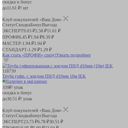
скидка и бонус
до
11.61
₽/ шт
Клуб покупателей «Ваш Дом»
Статус
Скидка
Бонус
Выгода
ЭКСПЕРТ
9.03 ₽
2.58 ₽
11.61 ₽
ПРОФИ
6.45 ₽
1.94 ₽
8.39 ₽
МАСТЕР
-
1.94 ₽
1.94 ₽
СТАНДАРТ
-
1.29 ₽
1.29 ₽
Как стать «ПРОФИ» сразу!
Узнать подробнее
118739
Труба гофр. с зондом ПНД d16мм 10м IEK
Наличие в магазинах
339
₽
/ упак
скидка и бонус
до
30.51
₽/ упак
Клуб покупателей «Ваш Дом»
Статус
Скидка
Бонус
Выгода
ЭКСПЕРТ
23.73 ₽
6.78 ₽
30.51 ₽
ПРОФИ
16.95 ₽
5.09 ₽
22.04 ₽