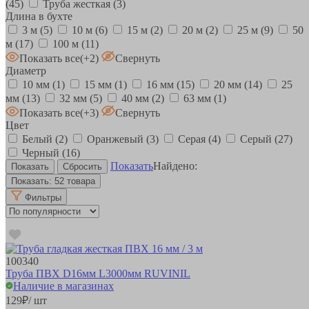
(45)
Труба жесткая
(3)
Длина в бухте
3 м
(5)
10 м
(6)
15 м
(2)
20 м
(2)
25 м
(9)
50
м
(17)
100 м
(11)
Показать все
(+2)
Свернуть
Диаметр
10 мм
(1)
15 мм
(1)
16 мм
(15)
20 мм
(14)
25
мм
(13)
32 мм
(5)
40 мм
(2)
63 мм
(1)
Показать все
(+3)
Свернуть
Цвет
Белый
(2)
Оранжевый
(3)
Серая
(4)
Серый
(27)
Черный
(16)
Показать
Найдено:
Показать:
52 товара
Фильтры
100340
Труба ПВХ D16мм L3000мм RUVINIL
Наличие в магазинах
129
₽
/ шт