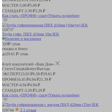
МАСТЕР
-
5.09 ₽
5.09 ₽
СТАНДАРТ
-
3.39 ₽
3.39 ₽
Как стать «ПРОФИ» сразу!
Узнать подробнее
118737
Труба гофр. ПВХ d16мм 10м IEK
Наличие в магазинах
329
₽
/ упак
скидка и бонус
до
29.61
₽/ упак
Клуб покупателей «Ваш Дом»
Статус
Скидка
Бонус
Выгода
ЭКСПЕРТ
23.03 ₽
6.58 ₽
29.61 ₽
ПРОФИ
16.45 ₽
4.94 ₽
21.39 ₽
МАСТЕР
-
4.94 ₽
4.94 ₽
СТАНДАРТ
-
3.29 ₽
3.29 ₽
Как стать «ПРОФИ» сразу!
Узнать подробнее
118744
5
1 отзыв