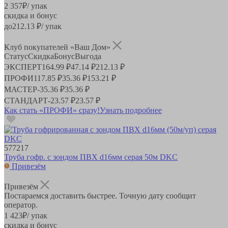
2 357
₽
/ упак
скидка и бонус
до
212.13
₽/ упак
Клуб покупателей «Ваш Дом»
Статус
Скидка
Бонус
Выгода
ЭКСПЕРТ
164.99 ₽
47.14 ₽
212.13 ₽
ПРОФИ
117.85 ₽
35.36 ₽
153.21 ₽
МАСТЕР
-
35.36 ₽
35.36 ₽
СТАНДАРТ
-
23.57 ₽
23.57 ₽
Как стать «ПРОФИ» сразу!
Узнать подробнее
577217
Труба гофр. с зондом ПВХ d16мм серая 50м DKC
Привезём
Привезём
Постараемся доставить быстрее. Точную дату сообщит
оператор.
1 423
₽
/ упак
скидка и бонус