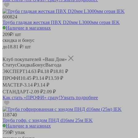
600824
Труба гладкая жесткая ПВХ D20мм L3000мм серая IEK
Наличие в магазинах
209
₽
/ шт
скидка и бонус
до
18.81
₽/ шт
Клуб покупателей «Ваш Дом»
Статус
Скидка
Бонус
Выгода
ЭКСПЕРТ
14.63 ₽
4.18 ₽
18.81 ₽
ПРОФИ
10.45 ₽
3.14 ₽
13.59 ₽
МАСТЕР
-
3.14 ₽
3.14 ₽
СТАНДАРТ
-
2.09 ₽
2.09 ₽
Как стать «ПРОФИ» сразу!
Узнать подробнее
118740
Труба гофр. с зондом ПНД d16мм 25м IEK
Наличие в магазинах
759
₽
/ упак