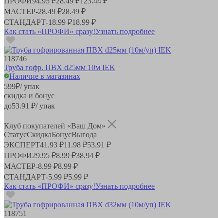
ПРОФИ
94.95 ₽
28.49 ₽
123.44 ₽
МАСТЕР
-
28.49 ₽
28.49 ₽
СТАНДАРТ
-
18.99 ₽
18.99 ₽
Как стать «ПРОФИ» сразу!
Узнать подробнее
118746
Труба гофр. ПВХ d25мм 10м IEK
Наличие в магазинах
599
₽
/ упак
скидка и бонус
до
53.91
₽/ упак
Клуб покупателей «Ваш Дом»
Статус
Скидка
Бонус
Выгода
ЭКСПЕРТ
41.93 ₽
11.98 ₽
53.91 ₽
ПРОФИ
29.95 ₽
8.99 ₽
38.94 ₽
МАСТЕР
-
8.99 ₽
8.99 ₽
СТАНДАРТ
-
5.99 ₽
5.99 ₽
Как стать «ПРОФИ» сразу!
Узнать подробнее
118751