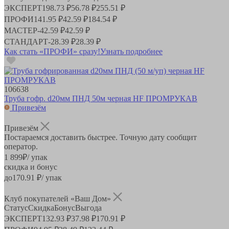
ЭКСПЕРТ
198.73 ₽
56.78 ₽
255.51 ₽
ПРОФИ
141.95 ₽
42.59 ₽
184.54 ₽
МАСТЕР
-
42.59 ₽
42.59 ₽
СТАНДАРТ
-
28.39 ₽
28.39 ₽
Как стать «ПРОФИ» сразу!
Узнать подробнее
106638
Труба гофр. d20мм ПНД 50м черная HF ПРОМРУКАВ
Привезём
Привезём
Постараемся доставить быстрее. Точную дату сообщит
оператор.
1 899
₽
/ упак
скидка и бонус
до
170.91
₽/ упак
Клуб покупателей «Ваш Дом»
Статус
Скидка
Бонус
Выгода
ЭКСПЕРТ
132.93 ₽
37.98 ₽
170.91 ₽