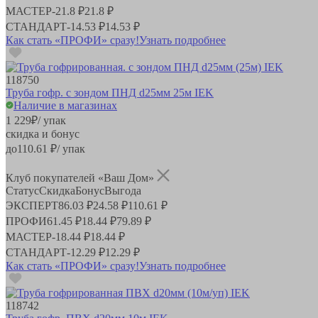
МАСТЕР
-
21.8 ₽
21.8 ₽
СТАНДАРТ
-
14.53 ₽
14.53 ₽
Как стать «ПРОФИ» сразу!
Узнать подробнее
118750
Труба гофр. с зондом ПНД d25мм 25м IEK
Наличие в магазинах
1 229
₽
/ упак
скидка и бонус
до
110.61
₽/ упак
Клуб покупателей «Ваш Дом»
Статус
Скидка
Бонус
Выгода
ЭКСПЕРТ
86.03 ₽
24.58 ₽
110.61 ₽
ПРОФИ
61.45 ₽
18.44 ₽
79.89 ₽
МАСТЕР
-
18.44 ₽
18.44 ₽
СТАНДАРТ
-
12.29 ₽
12.29 ₽
Как стать «ПРОФИ» сразу!
Узнать подробнее
118742