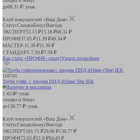
скидка и бонус
до
68.31
₽/ упак
Клуб покупателей «Ваш Дом»
Статус
Скидка
Бонус
Выгода
ЭКСПЕРТ
53.13 ₽
15.18 ₽
68.31 ₽
ПРОФИ
37.95 ₽
11.39 ₽
49.34 ₽
МАСТЕР
-
11.39 ₽
11.39 ₽
СТАНДАРТ
-
7.59 ₽
7.59 ₽
Как стать «ПРОФИ» сразу!
Узнать подробнее
118741
Труба гофр. с зондом ПНД d16мм 50м IEK
Наличие в магазинах
1 453
₽
/ упак
скидка и бонус
до
130.77
₽/ упак
Клуб покупателей «Ваш Дом»
Статус
Скидка
Бонус
Выгода
ЭКСПЕРТ
101.71 ₽
29.06 ₽
130.77 ₽
ПРОФИ
72.65 ₽
21.8 ₽
94.45 ₽