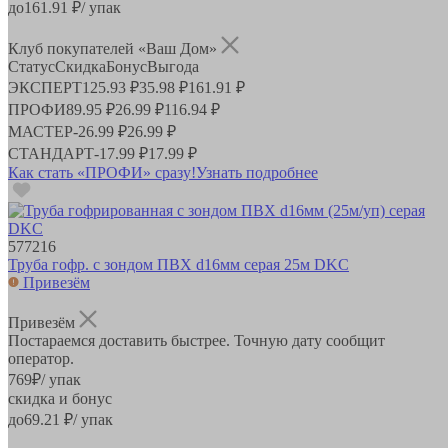
до
161.91
₽/ упак
Клуб покупателей «Ваш Дом»
Статус
Скидка
Бонус
Выгода
ЭКСПЕРТ
125.93 ₽
35.98 ₽
161.91 ₽
ПРОФИ
89.95 ₽
26.99 ₽
116.94 ₽
МАСТЕР
-
26.99 ₽
26.99 ₽
СТАНДАРТ
-
17.99 ₽
17.99 ₽
Как стать «ПРОФИ» сразу!
Узнать подробнее
577216
Труба гофр. с зондом ПВХ d16мм серая 25м DKC
Привезём
Привезём
Постараемся доставить быстрее. Точную дату сообщит
оператор.
769
₽
/ упак
скидка и бонус
до
69.21
₽/ упак