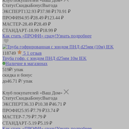
Клуб покупателей «Ваш Дом»
Статус
Скидка
Бонус
Выгода
ЭКСПЕРТ
132.93 ₽
37.98 ₽
170.91 ₽
ПРОФИ
94.95 ₽
28.49 ₽
123.44 ₽
МАСТЕР
-
28.49 ₽
28.49 ₽
СТАНДАРТ
-
18.99 ₽
18.99 ₽
Как стать «ПРОФИ» сразу!
Узнать подробнее
118749
5
1 отзыв
Труба гофр. с зондом ПНД d25мм 10м IEK
Наличие в магазинах
519
₽
/ упак
скидка и бонус
до
46.71
₽/ упак
Клуб покупателей «Ваш Дом»
Статус
Скидка
Бонус
Выгода
ЭКСПЕРТ
36.33 ₽
10.38 ₽
46.71 ₽
ПРОФИ
25.95 ₽
7.79 ₽
33.74 ₽
МАСТЕР
-
7.79 ₽
7.79 ₽
СТАНДАРТ
-
5.19 ₽
5.19 ₽
Как стать «ПРОФИ» сразу!
Узнать подробнее