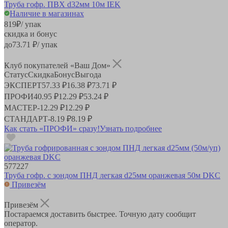
Труба гофр. ПВХ d32мм 10м IEK
Наличие в магазинах
819
₽
/ упак
скидка и бонус
до
73.71
₽/ упак
Клуб покупателей «Ваш Дом»
Статус
Скидка
Бонус
Выгода
ЭКСПЕРТ
57.33 ₽
16.38 ₽
73.71 ₽
ПРОФИ
40.95 ₽
12.29 ₽
53.24 ₽
МАСТЕР
-
12.29 ₽
12.29 ₽
СТАНДАРТ
-
8.19 ₽
8.19 ₽
Как стать «ПРОФИ» сразу!
Узнать подробнее
577227
Труба гофр. с зондом ПНД легкая d25мм оранжевая 50м DKC
Привезём
Привезём
Постараемся доставить быстрее. Точную дату сообщит
оператор.