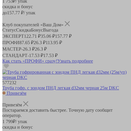
1 753
₽
/ упак
скидка и бонус
до
157.77
₽/ упак
Клуб покупателей «Ваш Дом»
Статус
Скидка
Бонус
Выгода
ЭКСПЕРТ
122.71 ₽
35.06 ₽
157.77 ₽
ПРОФИ
87.65 ₽
26.3 ₽
113.95 ₽
МАСТЕР
-
26.3 ₽
26.3 ₽
СТАНДАРТ
-
17.53 ₽
17.53 ₽
Как стать «ПРОФИ» сразу!
Узнать подробнее
577232
Труба гофр. с зондом ПНД легкая d32мм черная 25м DKC
Привезём
Привезём
Постараемся доставить быстрее. Точную дату сообщит
оператор.
1 799
₽
/ упак
скидка и бонус