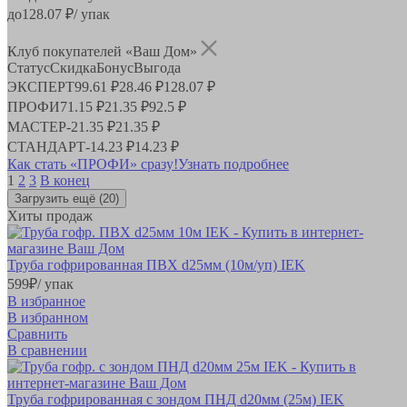
до
128.07
₽/ упак
Клуб покупателей «Ваш Дом»
Статус
Скидка
Бонус
Выгода
ЭКСПЕРТ
99.61 ₽
28.46 ₽
128.07 ₽
ПРОФИ
71.15 ₽
21.35 ₽
92.5 ₽
МАСТЕР
-
21.35 ₽
21.35 ₽
СТАНДАРТ
-
14.23 ₽
14.23 ₽
Как стать «ПРОФИ» сразу!
Узнать подробнее
1
2
3
В конец
Загрузить ещё
(20)
Хиты продаж
Труба гофрированная ПВХ d25мм (10м/уп) IEK
599
₽
/ упак
В избранное
В избранном
Сравнить
В сравнении
Труба гофрированная с зондом ПНД d20мм (25м) IEK