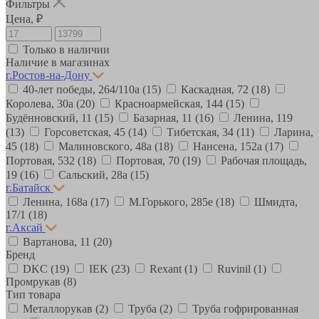
Фильтры
Цена, ₽
Только в наличии
Наличие в магазинах
г.Ростов-на-Дону
40-лет победы, 264/110а
(15)
Каскадная, 72
(18)
Королева, 30а
(20)
Красноармейская, 144
(15)
Будённовский, 11
(15)
Базарная, 11
(16)
Ленина, 119
(13)
Горсоветская, 45
(14)
Тибетская, 34
(11)
Ларина,
45
(18)
Малиновского, 48а
(18)
Нансена, 152а
(17)
Портовая, 532
(18)
Портовая, 70
(19)
Рабочая площадь,
19
(16)
Сальский, 28a
(15)
г.Батайск
Ленина, 168а
(17)
М.Горького, 285е
(18)
Шмидта,
17/1
(18)
г.Аксай
Вартанова, 11
(20)
Бренд
DKC
(19)
IEK
(23)
Rexant
(1)
Ruvinil
(1)
Промрукав
(8)
Тип товара
Металлорукав
(2)
Труба
(2)
Труба гофрированная