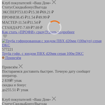
Клуб покупателей «Ваш Дом»
Статус
Скидка
Бонус
Выгода
ЭКСПЕРТ
53.83 ₽
15.38 ₽
69.21 ₽
ПРОФИ
38.45 ₽
11.54 ₽
49.99 ₽
МАСТЕР
-
11.54 ₽
11.54 ₽
СТАНДАРТ
-
7.69 ₽
7.69 ₽
Как стать «ПРОФИ» сразу!
Узнать подробнее
577221
Труба гофр. с зондом ПВХ d20мм серая 100м DKC
Привезём
Привезём
Постараемся доставить быстрее. Точную дату сообщит
оператор.
2 839
₽
/ упак
скидка и бонус
до
255.51
₽/ упак
Клуб покупателей «Ваш Дом»
Статус
Скидка
Бонус
Выгода