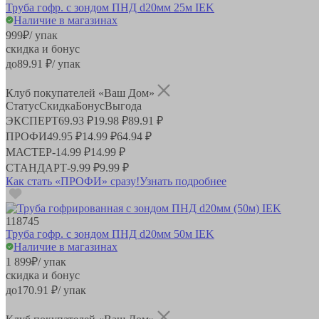
Труба гофр. с зондом ПНД d20мм 25м IEK
Наличие в магазинах
999
₽
/ упак
скидка и бонус
до
89.91
₽/ упак
Клуб покупателей «Ваш Дом»
Статус
Скидка
Бонус
Выгода
ЭКСПЕРТ
69.93 ₽
19.98 ₽
89.91 ₽
ПРОФИ
49.95 ₽
14.99 ₽
64.94 ₽
МАСТЕР
-
14.99 ₽
14.99 ₽
СТАНДАРТ
-
9.99 ₽
9.99 ₽
Как стать «ПРОФИ» сразу!
Узнать подробнее
118745
Труба гофр. с зондом ПНД d20мм 50м IEK
Наличие в магазинах
1 899
₽
/ упак
скидка и бонус
до
170.91
₽/ упак