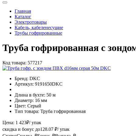
Главная
Каталог
Электротовары
Кабель, кабеленесущие
Трубы гофрированные
Труба гофрированная с зондо
Код товара:
577217
Бренд:
DKC
Артикул:
9191650DKC
Длина в бухте:
50 м
Диаметр:
16 мм
Цвет:
Серый
Тип товара:
Труба гофрированная
Цена:
1 423
₽
/ упак
скидка и бонус до
128.07
₽/ упак
Статус
Скидка, ₽
Бонус, ₽
Выгода, ₽