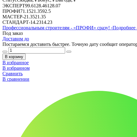
ЭКСПЕРТ
99.61
28.46
128.07
ПРОФИ
71.15
21.35
92.5
МАСТЕР
-
21.35
21.35
СТАНДАРТ
-
14.23
14.23
Профессиональным строителям -
«ПРОФИ»
сразу!
›
Подробнее 
Под заказ
Доставим до
Постараемся доставить быстрее. Точную дату сообщит оператор
В корзину
В избранное
В избранном
Сравнить
В сравнении