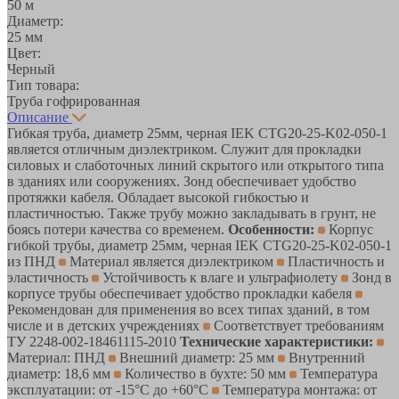
50 м
Диаметр:
25 мм
Цвет:
Черный
Тип товара:
Труба гофрированная
Описание
Гибкая труба, диаметр 25мм, черная IEK CTG20-25-K02-050-1
является отличным диэлектриком. Служит для прокладки
силовых и слаботочных линий скрытого или открытого типа
в зданиях или сооружениях. Зонд обеспечивает удобство
протяжки кабеля. Обладает высокой гибкостью и
пластичностью. Также трубу можно закладывать в грунт, не
боясь потери качества со временем.
Особенности:
Корпус
гибкой трубы, диаметр 25мм, черная IEK CTG20-25-K02-050-1
из ПНД
Материал является диэлектриком
Пластичность и
эластичность
Устойчивость к влаге и ультрафиолету
Зонд в
корпусе трубы обеспечивает удобство прокладки кабеля
Рекомендован для применения во всех типах зданий, в том
числе и в детских учреждениях
Соответствует требованиям
ТУ 2248-002-18461115-2010
Технические характеристики:
Материал: ПНД
Внешний диаметр: 25 мм
Внутренний
диаметр: 18,6 мм
Количество в бухте: 50 мм
Температура
эксплуатации: от -15°С до +60°С
Температура монтажа: от