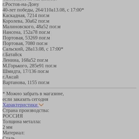
г.Ростов-на-Дону
40-лет победы, 264/110а
13.08, с 17:00*
Каскадная, 72
14 пог.м
Королева, 30а
62 пог.м
Малиновского, 48а
52 пог.м
Нансена, 152а
78 пог.м
Портовая, 532
69 пог.м
Портовая, 70
80 пог.м
Сальский, 28a
13.08, с 17:00*
г.Батайск
Ленина, 168а
52 пог.м
М.Горького, 285е
91 пог.м
Шмидта, 17/1
36 пог.м
г.Аксай
Вартанова, 11
55 пог.м
* Можно забрать в магазине,
если заказать сегодня
Характеристики
Страна производства:
РОССИЯ
Толщина металла:
2 мм
Материал:
Сталь